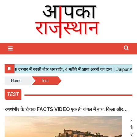
Home
Test
TEST
रणथंभौर के रोचक FACTS VIDEO एक ही जंगल में बाघ, किला और
झीलें, जानिए टाइगर रिजर्व की अनोखी कहानी
रणथ
के
रोच