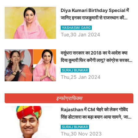
Diya Kumari Birthday Special में
जानिए इनका राजकुमारी से राजस्थान की
डिप्टी सीएम बनने तक का सफर, एक क्लिक में
YASHASWI GARG
जाने पूरा जीवन परिचय
Tue,30 Jan 2024
वसुंधरा सरकार का 2018 का ये आदेश क्या
दिया कुमारी फिर करेंगी लागू? कांग्रेस सरकार
ने किया था निरस्त
SURAJ BUNKAR
Thu,25 Jan 2024
इन्फोग्राफिक्स
Rajasthan में CM चेहरे को लेकर गोविंद
सिंह डोटासरा का बड़ा बयान आया सामने, जानें
विचार
SURAJ BUNKAR
Thu,30 Nov 2023