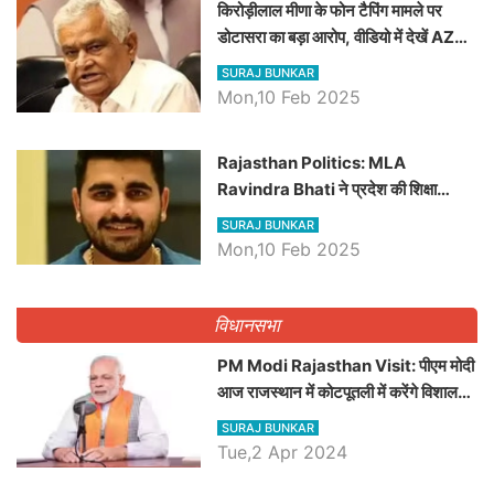
किरोड़ीलाल मीणा के फोन टैपिंग मामले पर
डोटासरा का बड़ा आरोप, वीडियो में देखें AZ
बड़ी खबरें
SURAJ BUNKAR
Mon,10 Feb 2025
Rajasthan Politics: MLA
Ravindra Bhati ने प्रदेश की शिक्षा
व्यवस्था पर उठाए सवाल, Madan
SURAJ BUNKAR
Dilawar पर हमला करते हुए गिनवाये खाली
Mon,10 Feb 2025
पद
विधानसभा
PM Modi Rajasthan Visit: पीएम मोदी
आज राजस्थान में कोटपूतली में करेंगे विशाल
रैली, एक सभा से 8 सीटों पर साधेगें निशाना
SURAJ BUNKAR
Tue,2 Apr 2024