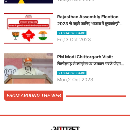
समीकरण
Rajasthan Assembly Election
2023 से पहले जानिए भाजपा में मुख्यमंत्री का
सबसे लोकप्रिय चेहरा कौनसा ?
YASHASWI GARG
Fri,13 Oct 2023
PM Modi Chittorgarh Visit:
चित्तौड़गढ़ से कांग्रेस पर जमकर गरजे पीएम
मोदी, जाने प्रधानमंत्री के भाषण की बड़ी
YASHASWI GARG
बातें, देखें वीडियो
Mon,2 Oct 2023
FROM AROUND THE WEB