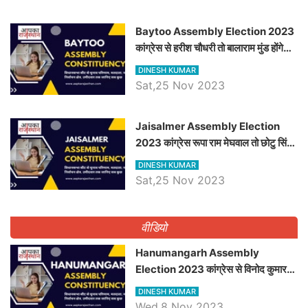
Baytoo Assembly Election 2023
कांग्रेस से हरीश चौधरी तो बालाराम मुंड होंगे
भाजपा उम्मीदवार, जानिये बायतू विधानसभा
DINESH KUMAR
सीट के ताजा समीकरण
Sat,25 Nov 2023
​​​​​​​Jaisalmer Assembly Election
2023 कांग्रेस रूपा राम मेघवाल तो छोटु सिंह
भाटी होंगे भाजपा उम्मीदवार, जानिये जैसलमेर
DINESH KUMAR
विधानसभा सीट के ताजा समीकरण
Sat,25 Nov 2023
वीडियो
Hanumangarh Assembly
Election 2023 कांग्रेस से विनोद कुमार
चौधरी तो अमित चौधरी होंगे भाजपा उम्मीदवार,
DINESH KUMAR
जानिये हनुमानगढ़ विधानसभा सीट के ताजा
Wed,8 Nov 2023