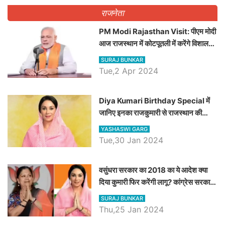
राजनेता
PM Modi Rajasthan Visit: पीएम मोदी
आज राजस्थान में कोटपूतली में करेंगे विशाल
रैली, एक सभा से 8 सीटों पर साधेगें निशाना
SURAJ BUNKAR
Tue,2 Apr 2024
Diya Kumari Birthday Special में
जानिए इनका राजकुमारी से राजस्थान की
डिप्टी सीएम बनने तक का सफर, एक क्लिक में
YASHASWI GARG
जाने पूरा जीवन परिचय
Tue,30 Jan 2024
वसुंधरा सरकार का 2018 का ये आदेश क्या
दिया कुमारी फिर करेंगी लागू? कांग्रेस सरकार
ने किया था निरस्त
SURAJ BUNKAR
Thu,25 Jan 2024