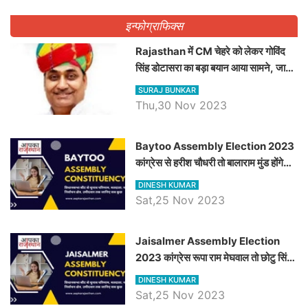
इन्फोग्राफिक्स
Rajasthan में CM चेहरे को लेकर गोविंद
सिंह डोटासरा का बड़ा बयान आया सामने, जानें
विचार
SURAJ BUNKAR
Thu,30 Nov 2023
Baytoo Assembly Election 2023
कांग्रेस से हरीश चौधरी तो बालाराम मुंड होंगे
भाजपा उम्मीदवार, जानिये बायतू विधानसभा
DINESH KUMAR
सीट के ताजा समीकरण
Sat,25 Nov 2023
​​​​​​​Jaisalmer Assembly Election
2023 कांग्रेस रूपा राम मेघवाल तो छोटु सिंह
भाटी होंगे भाजपा उम्मीदवार, जानिये जैसलमेर
DINESH KUMAR
विधानसभा सीट के ताजा समीकरण
Sat,25 Nov 2023