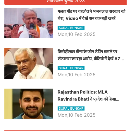
राजस्थान चुनाव 2023
गलता पीठ पर गहलोत ने भजनलाल सरकार को
घेरा, Video में देखें अब तक बड़ी खबरें
SURAJ BUNKAR
Mon,10 Feb 2025
किरोड़ीलाल मीणा के फोन टैपिंग मामले पर
डोटासरा का बड़ा आरोप, वीडियो में देखें AZ
बड़ी खबरें
SURAJ BUNKAR
Mon,10 Feb 2025
Rajasthan Politics: MLA
Ravindra Bhati ने प्रदेश की शिक्षा
व्यवस्था पर उठाए सवाल, Madan
SURAJ BUNKAR
Dilawar पर हमला करते हुए गिनवाये खाली
Mon,10 Feb 2025
पद