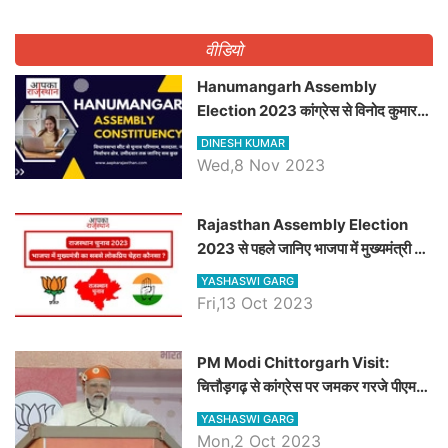
वीडियो
Hanumangarh Assembly
Election 2023 कांग्रेस से विनोद कुमार
चौधरी तो अमित चौधरी होंगे भाजपा उम्मीदवार,
DINESH KUMAR
जानिये हनुमानगढ़ विधानसभा सीट के ताजा
Wed,8 Nov 2023
समीकरण
Rajasthan Assembly Election
2023 से पहले जानिए भाजपा में मुख्यमंत्री का
सबसे लोकप्रिय चेहरा कौनसा ?
YASHASWI GARG
Fri,13 Oct 2023
PM Modi Chittorgarh Visit:
चित्तौड़गढ़ से कांग्रेस पर जमकर गरजे पीएम
मोदी, जाने प्रधानमंत्री के भाषण की बड़ी
YASHASWI GARG
बातें, देखें वीडियो
Mon,2 Oct 2023