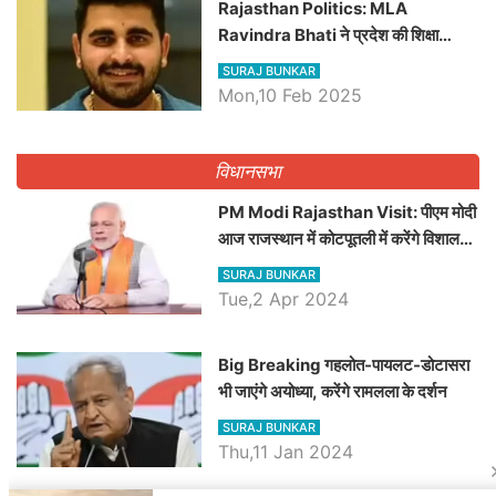
Rajasthan Politics: MLA
Ravindra Bhati ने प्रदेश की शिक्षा
व्यवस्था पर उठाए सवाल, Madan
SURAJ BUNKAR
Dilawar पर हमला करते हुए गिनवाये खाली
Mon,10 Feb 2025
पद
विधानसभा
PM Modi Rajasthan Visit: पीएम मोदी
आज राजस्थान में कोटपूतली में करेंगे विशाल
रैली, एक सभा से 8 सीटों पर साधेगें निशाना
SURAJ BUNKAR
Tue,2 Apr 2024
Big Breaking गहलोत-पायलट-डोटासरा
भी जाएंगे अयोध्या, करेंगे रामलला के दर्शन
SURAJ BUNKAR
Thu,11 Jan 2024