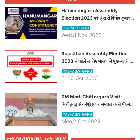
Hanumangarh Assembly
Election 2023 कांग्रेस से विनोद कुमार
चौधरी तो अमित चौधरी होंगे भाजपा उम्मीदवार,
DINESH KUMAR
जानिये हनुमानगढ़ विधानसभा सीट के ताजा
Wed,8 Nov 2023
समीकरण
Rajasthan Assembly Election
2023 से पहले जानिए भाजपा में मुख्यमंत्री का
सबसे लोकप्रिय चेहरा कौनसा ?
YASHASWI GARG
Fri,13 Oct 2023
PM Modi Chittorgarh Visit:
चित्तौड़गढ़ से कांग्रेस पर जमकर गरजे पीएम
मोदी, जाने प्रधानमंत्री के भाषण की बड़ी
YASHASWI GARG
बातें, देखें वीडियो
Mon,2 Oct 2023
FROM AROUND THE WEB