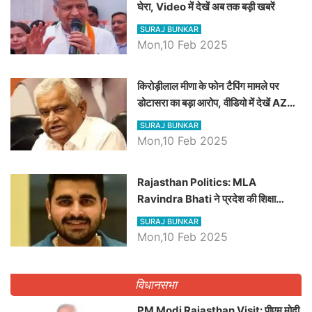
घेरा, Video में देखें अब तक बड़ी खबरें
SURAJ BUNKAR
Mon,10 Feb 2025
किरोड़ीलाल मीणा के फोन टैपिंग मामले पर
डोटासरा का बड़ा आरोप, वीडियो में देखें AZ
बड़ी खबरें
SURAJ BUNKAR
Mon,10 Feb 2025
Rajasthan Politics: MLA
Ravindra Bhati ने प्रदेश की शिक्षा
व्यवस्था पर उठाए सवाल, Madan
SURAJ BUNKAR
Dilawar पर हमला करते हुए गिनवाये खाली
Mon,10 Feb 2025
पद
विधानसभा
PM Modi Rajasthan Visit: पीएम मोदी