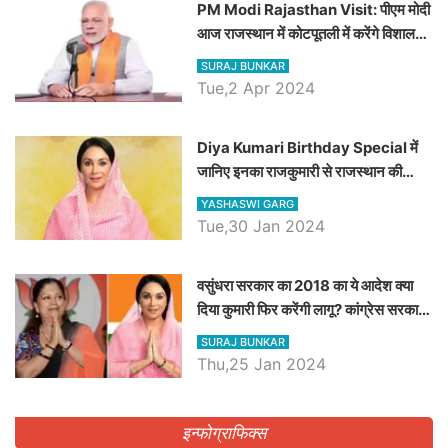
PM Modi Rajasthan Visit: पीएम मोदी
आज राजस्थान में कोटपूतली में करेंगे विशाल
रैली, एक सभा से 8 सीटों पर साधेगें निशाना
SURAJ BUNKAR
Tue,2 Apr 2024
Diya Kumari Birthday Special में
जानिए इनका राजकुमारी से राजस्थान की
डिप्टी सीएम बनने तक का सफर, एक क्लिक में
YASHASWI GARG
जाने पूरा जीवन परिचय
Tue,30 Jan 2024
वसुंधरा सरकार का 2018 का ये आदेश क्या
दिया कुमारी फिर करेंगी लागू? कांग्रेस सरकार
ने किया था निरस्त
SURAJ BUNKAR
Thu,25 Jan 2024
इन्फोग्राफिक्स