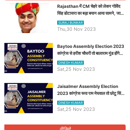
Rajasthan में CM चेहरे को लेकर गोविंद
सिंह डोटासरा का बड़ा बयान आया सामने, जानें
विचार
SURAJ BUNKAR
Thu,30 Nov 2023
Baytoo Assembly Election 2023
कांग्रेस से हरीश चौधरी तो बालाराम मुंड होंगे
भाजपा उम्मीदवार, जानिये बायतू विधानसभा
DINESH KUMAR
सीट के ताजा समीकरण
Sat,25 Nov 2023
​​​​​​​Jaisalmer Assembly Election
2023 कांग्रेस रूपा राम मेघवाल तो छोटु सिंह
भाटी होंगे भाजपा उम्मीदवार, जानिये जैसलमेर
DINESH KUMAR
विधानसभा सीट के ताजा समीकरण
Sat,25 Nov 2023
वीडियो