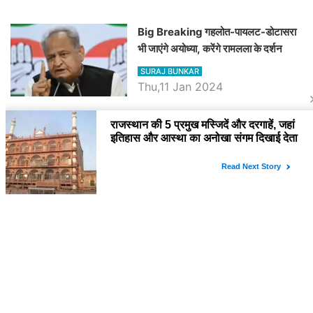
Big Breaking गहलोत-पायलट-डोटासरा
भी जाएंगे अयोध्या, करेंगे रामलला के दर्शन
SURAJ BUNKAR
Thu,11 Jan 2024
BJP पर तंज कसने वाली Congress ने
अभी तक तय नहीं किया नेता प्रतिपक्ष, जानें
कौन होगा दावेदार
SURAJ BUNKAR
Tue,9 Jan 2024
राजनेता
PM Modi Rajasthan Visit: पीएम मोदी
आज राजस्थान में कोटपूतली में करेंगे विशाल
रैली, एक सभा से 8 सीटों पर साधेगें निशाना
SURAJ BUNKAR
Tue,2 Apr 2024