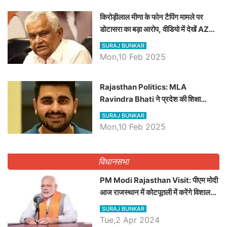
किरोड़ीलाल मीणा के फोन टैपिंग मामले पर
डोटासरा का बड़ा आरोप, वीडियो में देखें AZ
बड़ी खबरें
SURAJ BUNKAR
Mon,10 Feb 2025
Rajasthan Politics: MLA
Ravindra Bhati ने प्रदेश की शिक्षा
व्यवस्था पर उठाए सवाल, Madan
SURAJ BUNKAR
Dilawar पर हमला करते हुए गिनवाये खाली
Mon,10 Feb 2025
पद
विधानसभा
PM Modi Rajasthan Visit: पीएम मोदी
आज राजस्थान में कोटपूतली में करेंगे विशाल
रैली, एक सभा से 8 सीटों पर साधेगें निशाना
SURAJ BUNKAR
Tue,2 Apr 2024