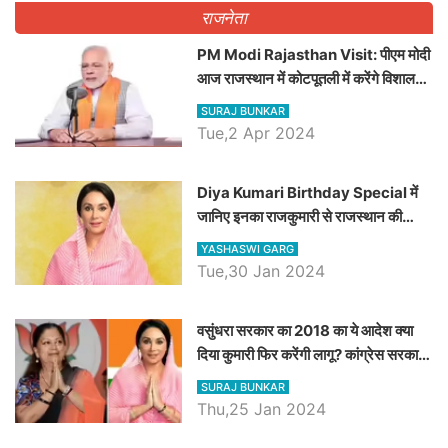
राजनेता
PM Modi Rajasthan Visit: पीएम मोदी
आज राजस्थान में कोटपूतली में करेंगे विशाल
रैली, एक सभा से 8 सीटों पर साधेगें निशाना
SURAJ BUNKAR
Tue,2 Apr 2024
Diya Kumari Birthday Special में
जानिए इनका राजकुमारी से राजस्थान की
डिप्टी सीएम बनने तक का सफर, एक क्लिक में
YASHASWI GARG
जाने पूरा जीवन परिचय
Tue,30 Jan 2024
वसुंधरा सरकार का 2018 का ये आदेश क्या
दिया कुमारी फिर करेंगी लागू? कांग्रेस सरकार
ने किया था निरस्त
SURAJ BUNKAR
Thu,25 Jan 2024