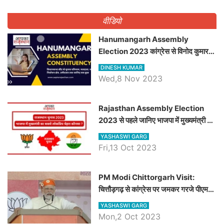
वीडियो
Hanumangarh Assembly
Election 2023 कांग्रेस से विनोद कुमार
चौधरी तो अमित चौधरी होंगे भाजपा उम्मीदवार,
DINESH KUMAR
जानिये हनुमानगढ़ विधानसभा सीट के ताजा
Wed,8 Nov 2023
समीकरण
Rajasthan Assembly Election
2023 से पहले जानिए भाजपा में मुख्यमंत्री का
सबसे लोकप्रिय चेहरा कौनसा ?
YASHASWI GARG
Fri,13 Oct 2023
PM Modi Chittorgarh Visit:
चित्तौड़गढ़ से कांग्रेस पर जमकर गरजे पीएम
मोदी, जाने प्रधानमंत्री के भाषण की बड़ी
YASHASWI GARG
बातें, देखें वीडियो
Mon,2 Oct 2023