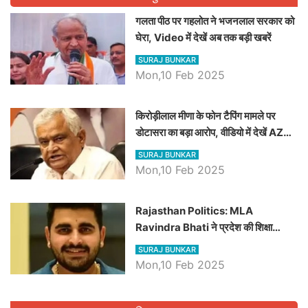
गलता पीठ पर गहलोत ने भजनलाल सरकार को
घेरा, Video में देखें अब तक बड़ी खबरें
SURAJ BUNKAR
Mon,10 Feb 2025
किरोड़ीलाल मीणा के फोन टैपिंग मामले पर
डोटासरा का बड़ा आरोप, वीडियो में देखें AZ
बड़ी खबरें
SURAJ BUNKAR
Mon,10 Feb 2025
Rajasthan Politics: MLA
Ravindra Bhati ने प्रदेश की शिक्षा
व्यवस्था पर उठाए सवाल, Madan
SURAJ BUNKAR
Dilawar पर हमला करते हुए गिनवाये खाली
Mon,10 Feb 2025
पद