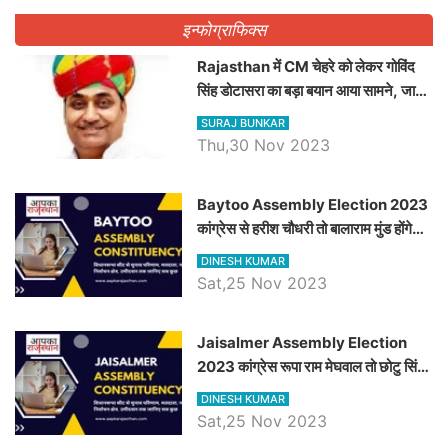
इन्फोग्राफिक्स
Rajasthan में CM चेहरे को लेकर गोविंद
सिंह डोटासरा का बड़ा बयान आया सामने, जानें
विचार
SURAJ BUNKAR
Thu,30 Nov 2023
Baytoo Assembly Election 2023
कांग्रेस से हरीश चौधरी तो बालाराम मुंड होंगे
भाजपा उम्मीदवार, जानिये बायतू विधानसभा
DINESH KUMAR
सीट के ताजा समीकरण
Sat,25 Nov 2023
​​​​​​​Jaisalmer Assembly Election
2023 कांग्रेस रूपा राम मेघवाल तो छोटु सिंह
भाटी होंगे भाजपा उम्मीदवार, जानिये जैसलमेर
DINESH KUMAR
विधानसभा सीट के ताजा समीकरण
Sat,25 Nov 2023