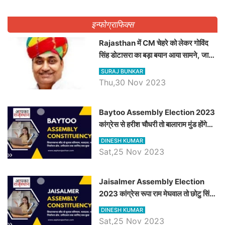
इन्फोग्राफिक्स
Rajasthan में CM चेहरे को लेकर गोविंद
सिंह डोटासरा का बड़ा बयान आया सामने, जानें
विचार
SURAJ BUNKAR
Thu,30 Nov 2023
Baytoo Assembly Election 2023
कांग्रेस से हरीश चौधरी तो बालाराम मुंड होंगे
भाजपा उम्मीदवार, जानिये बायतू विधानसभा
DINESH KUMAR
सीट के ताजा समीकरण
Sat,25 Nov 2023
​​​​​​​Jaisalmer Assembly Election
2023 कांग्रेस रूपा राम मेघवाल तो छोटु सिंह
भाटी होंगे भाजपा उम्मीदवार, जानिये जैसलमेर
DINESH KUMAR
विधानसभा सीट के ताजा समीकरण
Sat,25 Nov 2023