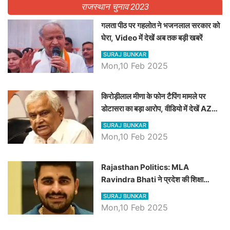
राजस्थान चुनाव 2023
गलता पीठ पर गहलोत ने भजनलाल सरकार को
घेरा, Video में देखें अब तक बड़ी खबरें
SURAJ BUNKAR
Mon,10 Feb 2025
किरोड़ीलाल मीणा के फोन टैपिंग मामले पर
डोटासरा का बड़ा आरोप, वीडियो में देखें AZ
बड़ी खबरें
SURAJ BUNKAR
Mon,10 Feb 2025
Rajasthan Politics: MLA
Ravindra Bhati ने प्रदेश की शिक्षा
व्यवस्था पर उठाए सवाल, Madan
SURAJ BUNKAR
Dilawar पर हमला करते हुए गिनवाये खाली
Mon,10 Feb 2025
पद