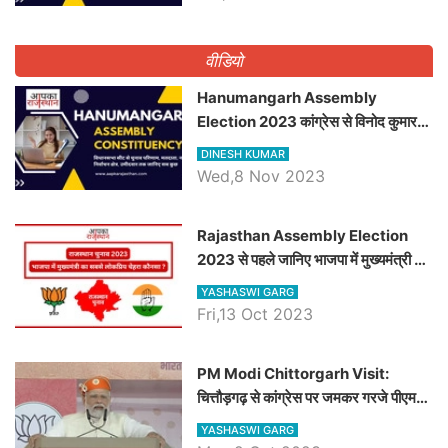
वीडियो
Hanumangarh Assembly
Election 2023 कांग्रेस से विनोद कुमार
चौधरी तो अमित चौधरी होंगे भाजपा उम्मीदवार,
DINESH KUMAR
जानिये हनुमानगढ़ विधानसभा सीट के ताजा
Wed,8 Nov 2023
समीकरण
Rajasthan Assembly Election
2023 से पहले जानिए भाजपा में मुख्यमंत्री का
सबसे लोकप्रिय चेहरा कौनसा ?
YASHASWI GARG
Fri,13 Oct 2023
PM Modi Chittorgarh Visit:
चित्तौड़गढ़ से कांग्रेस पर जमकर गरजे पीएम
मोदी, जाने प्रधानमंत्री के भाषण की बड़ी
YASHASWI GARG
बातें, देखें वीडियो