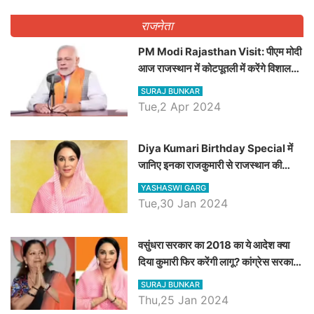
राजनेता
PM Modi Rajasthan Visit: पीएम मोदी
आज राजस्थान में कोटपूतली में करेंगे विशाल
रैली, एक सभा से 8 सीटों पर साधेगें निशाना
SURAJ BUNKAR
Tue,2 Apr 2024
Diya Kumari Birthday Special में
जानिए इनका राजकुमारी से राजस्थान की
डिप्टी सीएम बनने तक का सफर, एक क्लिक में
YASHASWI GARG
जाने पूरा जीवन परिचय
Tue,30 Jan 2024
वसुंधरा सरकार का 2018 का ये आदेश क्या
दिया कुमारी फिर करेंगी लागू? कांग्रेस सरकार
ने किया था निरस्त
SURAJ BUNKAR
Thu,25 Jan 2024