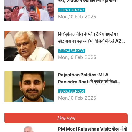
घेरा, Video में देखें अब तक बड़ी खबरें
SURAJ BUNKAR
Mon,10 Feb 2025
किरोड़ीलाल मीणा के फोन टैपिंग मामले पर
डोटासरा का बड़ा आरोप, वीडियो में देखें AZ
बड़ी खबरें
SURAJ BUNKAR
Mon,10 Feb 2025
Rajasthan Politics: MLA
Ravindra Bhati ने प्रदेश की शिक्षा
व्यवस्था पर उठाए सवाल, Madan
SURAJ BUNKAR
Dilawar पर हमला करते हुए गिनवाये खाली
Mon,10 Feb 2025
पद
विधानसभा
PM Modi Rajasthan Visit: पीएम मोदी