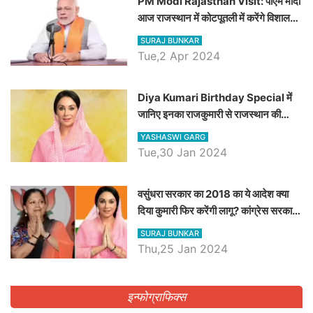
PM Modi Rajasthan Visit: पीएम मोदी
आज राजस्थान में कोटपूतली में करेंगे विशाल
रैली, एक सभा से 8 सीटों पर साधेगें निशाना
SURAJ BUNKAR
Tue,2 Apr 2024
Diya Kumari Birthday Special में
जानिए इनका राजकुमारी से राजस्थान की
डिप्टी सीएम बनने तक का सफर, एक क्लिक में
YASHASWI GARG
जाने पूरा जीवन परिचय
Tue,30 Jan 2024
वसुंधरा सरकार का 2018 का ये आदेश क्या
दिया कुमारी फिर करेंगी लागू? कांग्रेस सरकार
ने किया था निरस्त
SURAJ BUNKAR
Thu,25 Jan 2024
इन्फोग्राफिक्स