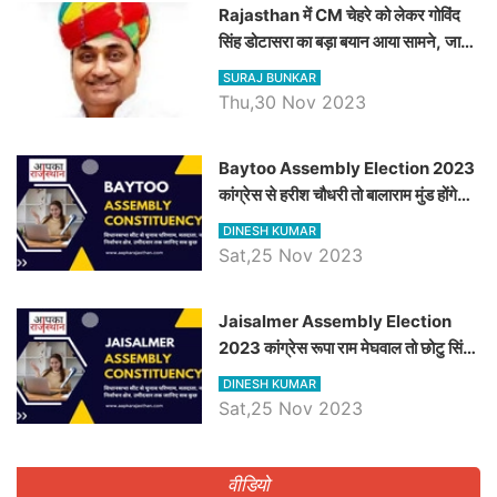
Rajasthan में CM चेहरे को लेकर गोविंद
सिंह डोटासरा का बड़ा बयान आया सामने, जानें
विचार
SURAJ BUNKAR
Thu,30 Nov 2023
Baytoo Assembly Election 2023
कांग्रेस से हरीश चौधरी तो बालाराम मुंड होंगे
भाजपा उम्मीदवार, जानिये बायतू विधानसभा
DINESH KUMAR
सीट के ताजा समीकरण
Sat,25 Nov 2023
​​​​​​​Jaisalmer Assembly Election
2023 कांग्रेस रूपा राम मेघवाल तो छोटु सिंह
भाटी होंगे भाजपा उम्मीदवार, जानिये जैसलमेर
DINESH KUMAR
विधानसभा सीट के ताजा समीकरण
Sat,25 Nov 2023
वीडियो