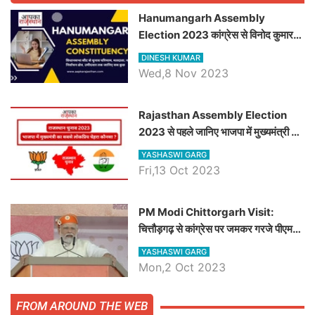
Hanumangarh Assembly
Election 2023 कांग्रेस से विनोद कुमार
चौधरी तो अमित चौधरी होंगे भाजपा उम्मीदवार,
DINESH KUMAR
जानिये हनुमानगढ़ विधानसभा सीट के ताजा
Wed,8 Nov 2023
समीकरण
Rajasthan Assembly Election
2023 से पहले जानिए भाजपा में मुख्यमंत्री का
सबसे लोकप्रिय चेहरा कौनसा ?
YASHASWI GARG
Fri,13 Oct 2023
PM Modi Chittorgarh Visit:
चित्तौड़गढ़ से कांग्रेस पर जमकर गरजे पीएम
मोदी, जाने प्रधानमंत्री के भाषण की बड़ी
YASHASWI GARG
बातें, देखें वीडियो
Mon,2 Oct 2023
FROM AROUND THE WEB