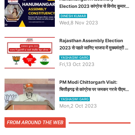
Election 2023 कांग्रेस से विनोद कुमार
चौधरी तो अमित चौधरी होंगे भाजपा उम्मीदवार,
DINESH KUMAR
जानिये हनुमानगढ़ विधानसभा सीट के ताजा
Wed,8 Nov 2023
समीकरण
Rajasthan Assembly Election
2023 से पहले जानिए भाजपा में मुख्यमंत्री का
सबसे लोकप्रिय चेहरा कौनसा ?
YASHASWI GARG
Fri,13 Oct 2023
PM Modi Chittorgarh Visit:
चित्तौड़गढ़ से कांग्रेस पर जमकर गरजे पीएम
मोदी, जाने प्रधानमंत्री के भाषण की बड़ी
YASHASWI GARG
बातें, देखें वीडियो
Mon,2 Oct 2023
FROM AROUND THE WEB