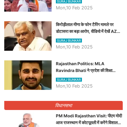
SURAJ BUNKAR
Mon,10 Feb 2025
किरोड़ीलाल मीणा के फोन टैपिंग मामले पर
डोटासरा का बड़ा आरोप, वीडियो में देखें AZ
बड़ी खबरें
SURAJ BUNKAR
Mon,10 Feb 2025
Rajasthan Politics: MLA
Ravindra Bhati ने प्रदेश की शिक्षा
व्यवस्था पर उठाए सवाल, Madan
SURAJ BUNKAR
Dilawar पर हमला करते हुए गिनवाये खाली
Mon,10 Feb 2025
पद
विधानसभा
PM Modi Rajasthan Visit: पीएम मोदी
आज राजस्थान में कोटपूतली में करेंगे विशाल