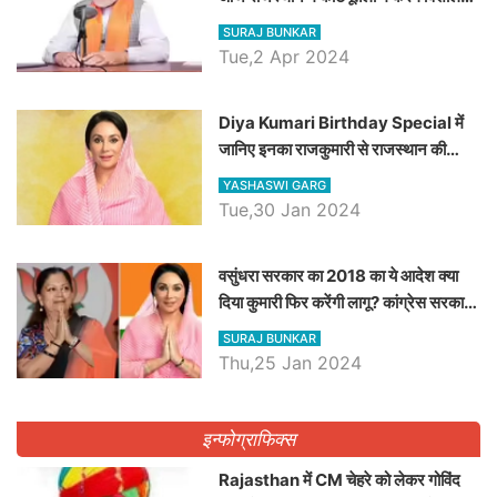
रैली, एक सभा से 8 सीटों पर साधेगें निशाना
SURAJ BUNKAR
Tue,2 Apr 2024
Diya Kumari Birthday Special में
जानिए इनका राजकुमारी से राजस्थान की
डिप्टी सीएम बनने तक का सफर, एक क्लिक में
YASHASWI GARG
जाने पूरा जीवन परिचय
Tue,30 Jan 2024
वसुंधरा सरकार का 2018 का ये आदेश क्या
दिया कुमारी फिर करेंगी लागू? कांग्रेस सरकार
ने किया था निरस्त
SURAJ BUNKAR
Thu,25 Jan 2024
इन्फोग्राफिक्स
Rajasthan में CM चेहरे को लेकर गोविंद