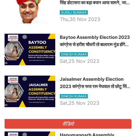
सिंह डोटासरा का बड़ा बयान आया सामने, जानें
विचार
SURAJ BUNKAR
Thu,30 Nov 2023
Baytoo Assembly Election 2023
कांग्रेस से हरीश चौधरी तो बालाराम मुंड होंगे
भाजपा उम्मीदवार, जानिये बायतू विधानसभा
DINESH KUMAR
सीट के ताजा समीकरण
Sat,25 Nov 2023
​​​​​​​Jaisalmer Assembly Election
2023 कांग्रेस रूपा राम मेघवाल तो छोटु सिंह
भाटी होंगे भाजपा उम्मीदवार, जानिये जैसलमेर
DINESH KUMAR
विधानसभा सीट के ताजा समीकरण
Sat,25 Nov 2023
वीडियो
Hanumangarh Assembly