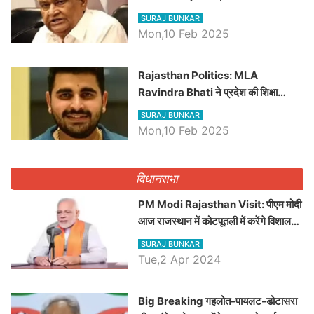
बड़ी खबरें
SURAJ BUNKAR
Mon,10 Feb 2025
Rajasthan Politics: MLA
Ravindra Bhati ने प्रदेश की शिक्षा
व्यवस्था पर उठाए सवाल, Madan
SURAJ BUNKAR
Dilawar पर हमला करते हुए गिनवाये खाली
Mon,10 Feb 2025
पद
विधानसभा
PM Modi Rajasthan Visit: पीएम मोदी
आज राजस्थान में कोटपूतली में करेंगे विशाल
रैली, एक सभा से 8 सीटों पर साधेगें निशाना
SURAJ BUNKAR
Tue,2 Apr 2024
Big Breaking गहलोत-पायलट-डोटासरा