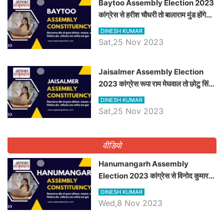
Baytoo Assembly Election 2023
कांग्रेस से हरीश चौधरी तो बालाराम मुंड होंगे
भाजपा उम्मीदवार, जानिये बायतू विधानसभा
DINESH KUMAR
सीट के ताजा समीकरण
Sat,25 Nov 2023
​​​​​​​Jaisalmer Assembly Election
2023 कांग्रेस रूपा राम मेघवाल तो छोटु सिंह
भाटी होंगे भाजपा उम्मीदवार, जानिये जैसलमेर
DINESH KUMAR
विधानसभा सीट के ताजा समीकरण
Sat,25 Nov 2023
वीडियो
Hanumangarh Assembly
Election 2023 कांग्रेस से विनोद कुमार
चौधरी तो अमित चौधरी होंगे भाजपा उम्मीदवार,
DINESH KUMAR
जानिये हनुमानगढ़ विधानसभा सीट के ताजा
Wed,8 Nov 2023
समीकरण