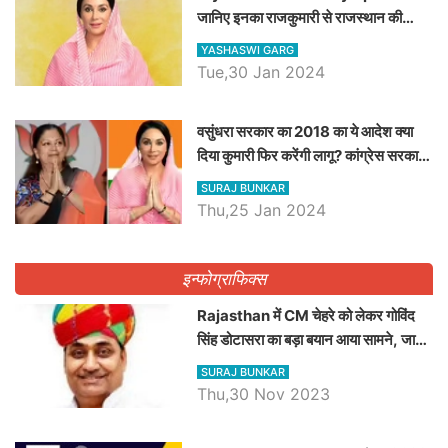
जानिए इनका राजकुमारी से राजस्थान की
डिप्टी सीएम बनने तक का सफर, एक क्लिक में
YASHASWI GARG
जाने पूरा जीवन परिचय
Tue,30 Jan 2024
वसुंधरा सरकार का 2018 का ये आदेश क्या
दिया कुमारी फिर करेंगी लागू? कांग्रेस सरकार
ने किया था निरस्त
SURAJ BUNKAR
Thu,25 Jan 2024
इन्फोग्राफिक्स
Rajasthan में CM चेहरे को लेकर गोविंद
सिंह डोटासरा का बड़ा बयान आया सामने, जानें
विचार
SURAJ BUNKAR
Thu,30 Nov 2023