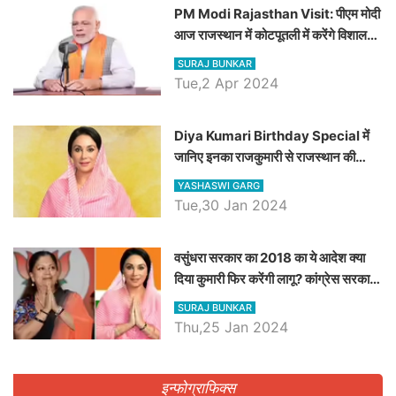
PM Modi Rajasthan Visit: पीएम मोदी
आज राजस्थान में कोटपूतली में करेंगे विशाल
रैली, एक सभा से 8 सीटों पर साधेगें निशाना
SURAJ BUNKAR
Tue,2 Apr 2024
Diya Kumari Birthday Special में
जानिए इनका राजकुमारी से राजस्थान की
डिप्टी सीएम बनने तक का सफर, एक क्लिक में
YASHASWI GARG
जाने पूरा जीवन परिचय
Tue,30 Jan 2024
वसुंधरा सरकार का 2018 का ये आदेश क्या
दिया कुमारी फिर करेंगी लागू? कांग्रेस सरकार
ने किया था निरस्त
SURAJ BUNKAR
Thu,25 Jan 2024
इन्फोग्राफिक्स