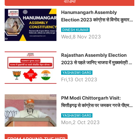
वीडियो
Hanumangarh Assembly
Election 2023 कांग्रेस से विनोद कुमार
चौधरी तो अमित चौधरी होंगे भाजपा उम्मीदवार,
DINESH KUMAR
जानिये हनुमानगढ़ विधानसभा सीट के ताजा
Wed,8 Nov 2023
समीकरण
Rajasthan Assembly Election
2023 से पहले जानिए भाजपा में मुख्यमंत्री का
सबसे लोकप्रिय चेहरा कौनसा ?
YASHASWI GARG
Fri,13 Oct 2023
PM Modi Chittorgarh Visit:
चित्तौड़गढ़ से कांग्रेस पर जमकर गरजे पीएम
मोदी, जाने प्रधानमंत्री के भाषण की बड़ी
YASHASWI GARG
बातें, देखें वीडियो
Mon,2 Oct 2023