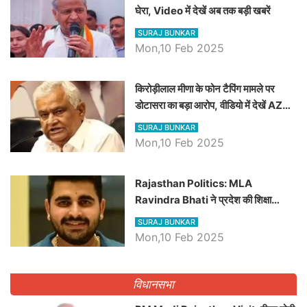
घेरा, Video में देखें अब तक बड़ी खबरें
SURAJ BUNKAR
Mon,10 Feb 2025
किरोड़ीलाल मीणा के फोन टैपिंग मामले पर
डोटासरा का बड़ा आरोप, वीडियो में देखें AZ
बड़ी खबरें
SURAJ BUNKAR
Mon,10 Feb 2025
Rajasthan Politics: MLA
Ravindra Bhati ने प्रदेश की शिक्षा
व्यवस्था पर उठाए सवाल, Madan
SURAJ BUNKAR
Dilawar पर हमला करते हुए गिनवाये खाली
Mon,10 Feb 2025
पद
विधानसभा