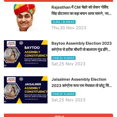
Rajasthan में CM चेहरे को लेकर गोविंद
सिंह डोटासरा का बड़ा बयान आया सामने, जानें
विचार
SURAJ BUNKAR
Thu,30 Nov 2023
Baytoo Assembly Election 2023
कांग्रेस से हरीश चौधरी तो बालाराम मुंड होंगे
भाजपा उम्मीदवार, जानिये बायतू विधानसभा
DINESH KUMAR
सीट के ताजा समीकरण
Sat,25 Nov 2023
​​​​​​​Jaisalmer Assembly Election
2023 कांग्रेस रूपा राम मेघवाल तो छोटु सिंह
भाटी होंगे भाजपा उम्मीदवार, जानिये जैसलमेर
DINESH KUMAR
विधानसभा सीट के ताजा समीकरण
Sat,25 Nov 2023