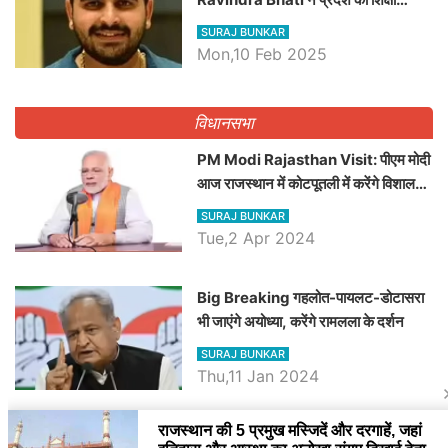
व्यवस्था पर उठाए सवाल, Madan
SURAJ BUNKAR
Dilawar पर हमला करते हुए गिनवाये खाली
Mon,10 Feb 2025
पद
विधानसभा
PM Modi Rajasthan Visit: पीएम मोदी
आज राजस्थान में कोटपूतली में करेंगे विशाल
रैली, एक सभा से 8 सीटों पर साधेगें निशाना
SURAJ BUNKAR
Tue,2 Apr 2024
Big Breaking गहलोत-पायलट-डोटासरा
भी जाएंगे अयोध्या, करेंगे रामलला के दर्शन
SURAJ BUNKAR
Thu,11 Jan 2024
BJP पर तंज कसने वाली Congress ने