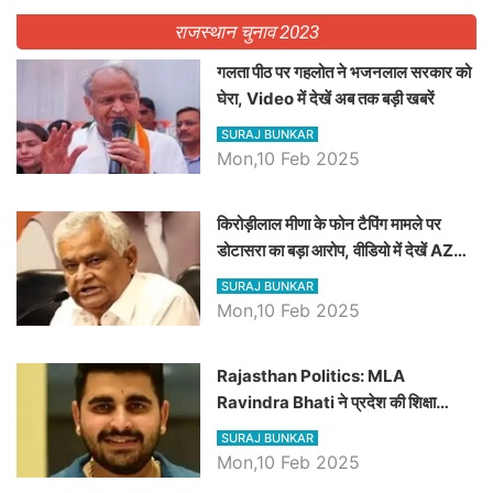
राजस्थान चुनाव 2023
गलता पीठ पर गहलोत ने भजनलाल सरकार को
घेरा, Video में देखें अब तक बड़ी खबरें
SURAJ BUNKAR
Mon,10 Feb 2025
किरोड़ीलाल मीणा के फोन टैपिंग मामले पर
डोटासरा का बड़ा आरोप, वीडियो में देखें AZ
बड़ी खबरें
SURAJ BUNKAR
Mon,10 Feb 2025
Rajasthan Politics: MLA
Ravindra Bhati ने प्रदेश की शिक्षा
व्यवस्था पर उठाए सवाल, Madan
SURAJ BUNKAR
Dilawar पर हमला करते हुए गिनवाये खाली
Mon,10 Feb 2025
पद