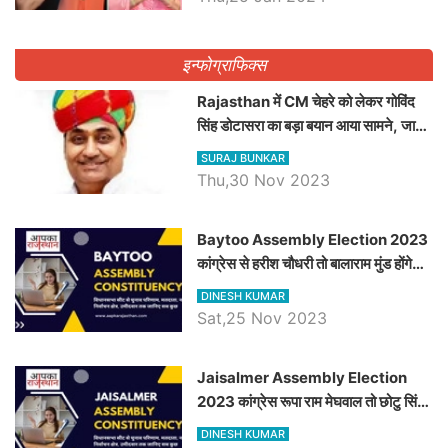
इन्फोग्राफिक्स
Rajasthan में CM चेहरे को लेकर गोविंद
सिंह डोटासरा का बड़ा बयान आया सामने, जानें
विचार
SURAJ BUNKAR
Thu,30 Nov 2023
Baytoo Assembly Election 2023
कांग्रेस से हरीश चौधरी तो बालाराम मुंड होंगे
भाजपा उम्मीदवार, जानिये बायतू विधानसभा
DINESH KUMAR
सीट के ताजा समीकरण
Sat,25 Nov 2023
​​​​​​​Jaisalmer Assembly Election
2023 कांग्रेस रूपा राम मेघवाल तो छोटु सिंह
भाटी होंगे भाजपा उम्मीदवार, जानिये जैसलमेर
DINESH KUMAR