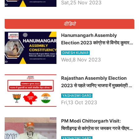
विधानसभा सीट के ताजा समीकरण
Sat,25 Nov 2023
वीडियो
Hanumangarh Assembly
Election 2023 कांग्रेस से विनोद कुमार
चौधरी तो अमित चौधरी होंगे भाजपा उम्मीदवार,
DINESH KUMAR
जानिये हनुमानगढ़ विधानसभा सीट के ताजा
Wed,8 Nov 2023
समीकरण
Rajasthan Assembly Election
2023 से पहले जानिए भाजपा में मुख्यमंत्री का
सबसे लोकप्रिय चेहरा कौनसा ?
YASHASWI GARG
Fri,13 Oct 2023
PM Modi Chittorgarh Visit:
चित्तौड़गढ़ से कांग्रेस पर जमकर गरजे पीएम
मोदी, जाने प्रधानमंत्री के भाषण की बड़ी
YASHASWI GARG