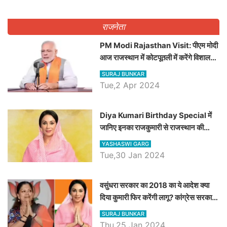
राजनेता
PM Modi Rajasthan Visit: पीएम मोदी
आज राजस्थान में कोटपूतली में करेंगे विशाल
रैली, एक सभा से 8 सीटों पर साधेगें निशाना
SURAJ BUNKAR
Tue,2 Apr 2024
Diya Kumari Birthday Special में
जानिए इनका राजकुमारी से राजस्थान की
डिप्टी सीएम बनने तक का सफर, एक क्लिक में
YASHASWI GARG
जाने पूरा जीवन परिचय
Tue,30 Jan 2024
वसुंधरा सरकार का 2018 का ये आदेश क्या
दिया कुमारी फिर करेंगी लागू? कांग्रेस सरकार
ने किया था निरस्त
SURAJ BUNKAR
Thu,25 Jan 2024