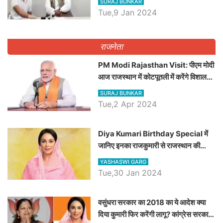
SURAJ BUNKAR
Tue,9 Jan 2024
राजनेता
PM Modi Rajasthan Visit: पीएम मोदी
आज राजस्थान में कोटपूतली में करेंगे विशाल
रैली, एक सभा से 8 सीटों पर साधेगें निशाना
SURAJ BUNKAR
Tue,2 Apr 2024
Diya Kumari Birthday Special में
जानिए इनका राजकुमारी से राजस्थान की
डिप्टी सीएम बनने तक का सफर, एक क्लिक में
YASHASWI GARG
जाने पूरा जीवन परिचय
Tue,30 Jan 2024
वसुंधरा सरकार का 2018 का ये आदेश क्या
दिया कुमारी फिर करेंगी लागू? कांग्रेस सरकार