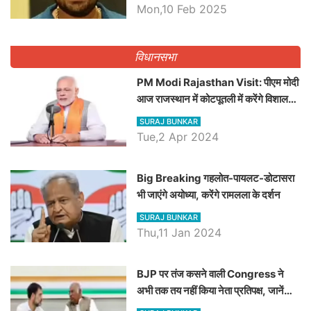
Dilawar पर हमला करते हुए गिनवाये खाली
Mon,10 Feb 2025
पद
विधानसभा
PM Modi Rajasthan Visit: पीएम मोदी
आज राजस्थान में कोटपूतली में करेंगे विशाल
रैली, एक सभा से 8 सीटों पर साधेगें निशाना
SURAJ BUNKAR
Tue,2 Apr 2024
Big Breaking गहलोत-पायलट-डोटासरा
भी जाएंगे अयोध्या, करेंगे रामलला के दर्शन
SURAJ BUNKAR
Thu,11 Jan 2024
BJP पर तंज कसने वाली Congress ने
अभी तक तय नहीं किया नेता प्रतिपक्ष, जानें
कौन होगा दावेदार