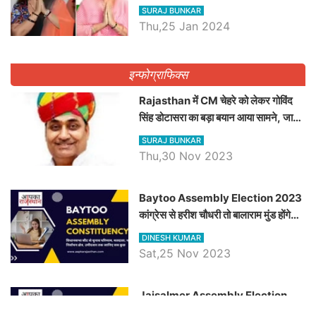
ने किया था निरस्त
SURAJ BUNKAR
Thu,25 Jan 2024
इन्फोग्राफिक्स
Rajasthan में CM चेहरे को लेकर गोविंद
सिंह डोटासरा का बड़ा बयान आया सामने, जानें
विचार
SURAJ BUNKAR
Thu,30 Nov 2023
Baytoo Assembly Election 2023
कांग्रेस से हरीश चौधरी तो बालाराम मुंड होंगे
भाजपा उम्मीदवार, जानिये बायतू विधानसभा
DINESH KUMAR
सीट के ताजा समीकरण
Sat,25 Nov 2023
​​​​​​​Jaisalmer Assembly Election
2023 कांग्रेस रूपा राम मेघवाल तो छोटु सिंह