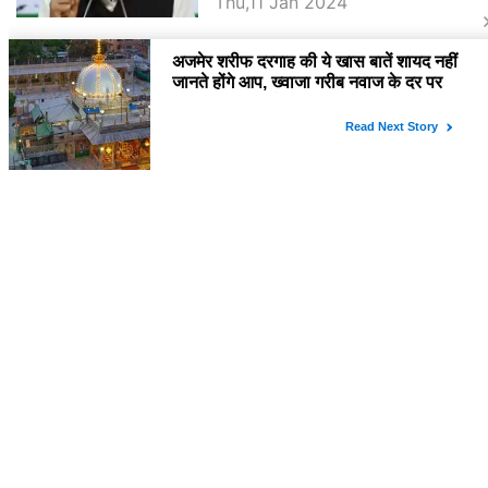
Thu,11 Jan 2024
BJP पर तंज कसने वाली Congress ने
अभी तक तय नहीं किया नेता प्रतिपक्ष, जानें
कौन होगा दावेदार
SURAJ BUNKAR
Tue,9 Jan 2024
राजनेता
PM Modi Rajasthan Visit: पीएम मोदी
आज राजस्थान में कोटपूतली में करेंगे विशाल
रैली, एक सभा से 8 सीटों पर साधेगें निशाना
SURAJ BUNKAR
Tue,2 Apr 2024
Diya Kumari Birthday Special में
जानिए इनका राजकुमारी से राजस्थान की
डिप्टी सीएम बनने तक का सफर, एक क्लिक में
YASHASWI GARG