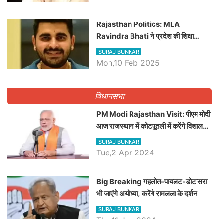
Rajasthan Politics: MLA
Ravindra Bhati ने प्रदेश की शिक्षा
व्यवस्था पर उठाए सवाल, Madan
SURAJ BUNKAR
Dilawar पर हमला करते हुए गिनवाये खाली
Mon,10 Feb 2025
पद
विधानसभा
PM Modi Rajasthan Visit: पीएम मोदी
आज राजस्थान में कोटपूतली में करेंगे विशाल
रैली, एक सभा से 8 सीटों पर साधेगें निशाना
SURAJ BUNKAR
Tue,2 Apr 2024
Big Breaking गहलोत-पायलट-डोटासरा
भी जाएंगे अयोध्या, करेंगे रामलला के दर्शन
SURAJ BUNKAR