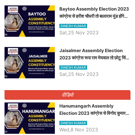
Baytoo Assembly Election 2023
कांग्रेस से हरीश चौधरी तो बालाराम मुंड होंगे
भाजपा उम्मीदवार, जानिये बायतू विधानसभा
DINESH KUMAR
सीट के ताजा समीकरण
Sat,25 Nov 2023
​​​​​​​Jaisalmer Assembly Election
2023 कांग्रेस रूपा राम मेघवाल तो छोटु सिंह
भाटी होंगे भाजपा उम्मीदवार, जानिये जैसलमेर
DINESH KUMAR
विधानसभा सीट के ताजा समीकरण
Sat,25 Nov 2023
वीडियो
Hanumangarh Assembly
Election 2023 कांग्रेस से विनोद कुमार
चौधरी तो अमित चौधरी होंगे भाजपा उम्मीदवार,
DINESH KUMAR
जानिये हनुमानगढ़ विधानसभा सीट के ताजा
Wed,8 Nov 2023
समीकरण