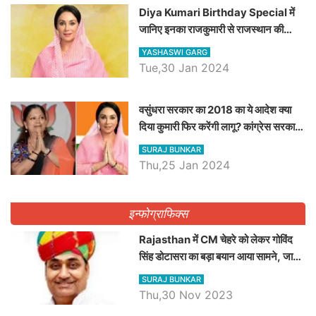
Diya Kumari Birthday Special में
जानिए इनका राजकुमारी से राजस्थान की
डिप्टी सीएम बनने तक का सफर, एक क्लिक में
YASHASWI GARG
जाने पूरा जीवन परिचय
Tue,30 Jan 2024
वसुंधरा सरकार का 2018 का ये आदेश क्या
दिया कुमारी फिर करेंगी लागू? कांग्रेस सरकार
ने किया था निरस्त
SURAJ BUNKAR
Thu,25 Jan 2024
इन्फोग्राफिक्स
Rajasthan में CM चेहरे को लेकर गोविंद
सिंह डोटासरा का बड़ा बयान आया सामने, जानें
विचार
SURAJ BUNKAR
Thu,30 Nov 2023