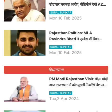
डोटासरा का बड़ा आरोप, वीडियो में देखें AZ
बड़ी खबरें
SURAJ BUNKAR
Mon,10 Feb 2025
Rajasthan Politics: MLA
Ravindra Bhati ने प्रदेश की शिक्षा
व्यवस्था पर उठाए सवाल, Madan
SURAJ BUNKAR
Dilawar पर हमला करते हुए गिनवाये खाली
Mon,10 Feb 2025
पद
विधानसभा
PM Modi Rajasthan Visit: पीएम मोदी
आज राजस्थान में कोटपूतली में करेंगे विशाल
रैली, एक सभा से 8 सीटों पर साधेगें निशाना
SURAJ BUNKAR
Tue,2 Apr 2024