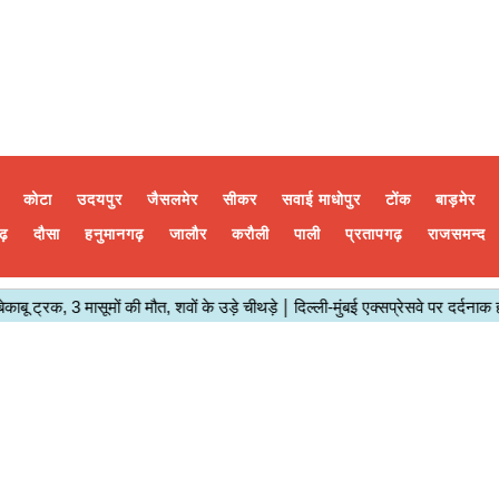
कोटा
उदयपुर
जैसलमेर
सीकर
सवाई माधोपुर
टोंक
बाड़मेर
ढ़
दौसा
हनुमानगढ़
जालौर
करौली
पाली
प्रतापगढ़
राजसमन्द