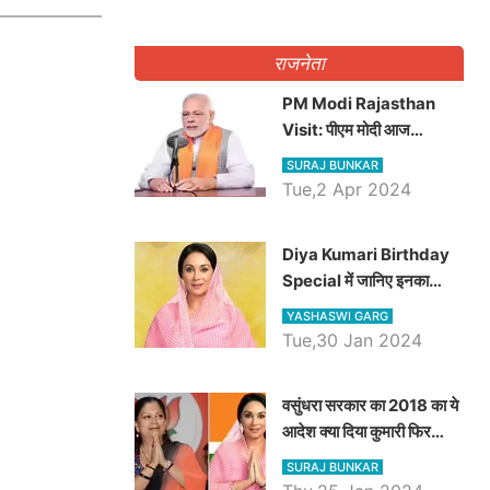
राजनेता
PM Modi Rajasthan
Visit: पीएम मोदी आज
राजस्थान में कोटपूतली में करेंगे
SURAJ BUNKAR
विशाल रैली, एक सभा से 8 सीटों
Tue,2 Apr 2024
पर साधेगें निशाना
Diya Kumari Birthday
Special में जानिए इनका
राजकुमारी से राजस्थान की
YASHASWI GARG
डिप्टी सीएम बनने तक का सफर,
Tue,30 Jan 2024
एक क्लिक में जाने पूरा जीवन
परिचय
वसुंधरा सरकार का 2018 का ये
आदेश क्या दिया कुमारी फिर
करेंगी लागू? कांग्रेस सरकार ने
SURAJ BUNKAR
किया था निरस्त