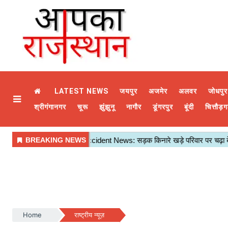
LATEST NEWS
जयपुर
अजमेर
अलवर
जोधपुर
श्रीगंगानगर
चूरू
झुंझुनू
नागौर
डूंगरपुर
बूंदी
चित्तौड़ग
Home
राष्ट्रीय न्यूज़