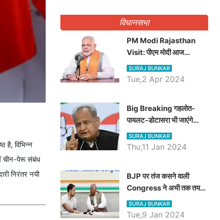
गिनवाये खाली पद
विधानसभा
PM Modi Rajasthan
Visit: पीएम मोदी आज
राजस्थान में कोटपूतली में करेंगे
SURAJ BUNKAR
विशाल रैली, एक सभा से 8 सीटों
Tue,2 Apr 2024
पर साधेगें निशाना
Big Breaking गहलोत-
पायलट-डोटासरा भी जाएंगे
अयोध्या, करेंगे रामलला के दर्शन
SURAJ BUNKAR
ठ है, विभिन्न
Thu,11 Jan 2024
ैं चीन-पेरू संबंध
दारी निरंतर नयी
BJP पर तंज कसने वाली
Congress ने अभी तक तय
नहीं किया नेता प्रतिपक्ष, जानें
SURAJ BUNKAR
कौन होगा दावेदार
Tue,9 Jan 2024