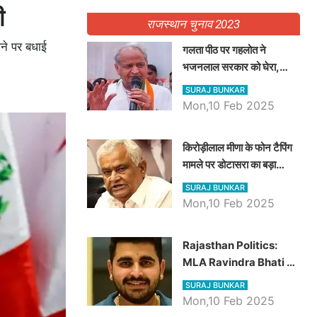
ी
राजस्थान चुनाव 2023
ोने पर बधाई
गलता पीठ पर गहलोत ने
भजनलाल सरकार को घेरा,
Video में देखें अब तक बड़ी
SURAJ BUNKAR
खबरें
Mon,10 Feb 2025
किरोड़ीलाल मीणा के फोन टैपिंग
मामले पर डोटासरा का बड़ा
आरोप, वीडियो में देखें AZ बड़ी
SURAJ BUNKAR
खबरें
Mon,10 Feb 2025
Rajasthan Politics:
MLA Ravindra Bhati ने
प्रदेश की शिक्षा व्यवस्था पर
SURAJ BUNKAR
उठाए सवाल, Madan
Mon,10 Feb 2025
Dilawar पर हमला करते हुए