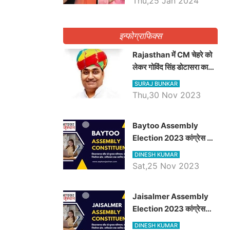
Thu,25 Jan 2024
इन्फोग्राफिक्स
Rajasthan में CM चेहरे को
लेकर गोविंद सिंह डोटासरा का
बड़ा बयान आया सामने, जानें
SURAJ BUNKAR
विचार
Thu,30 Nov 2023
Baytoo Assembly
Election 2023 कांग्रेस से
हरीश चौधरी तो बालाराम मुंड होंगे
DINESH KUMAR
भाजपा उम्मीदवार, जानिये बायतू
Sat,25 Nov 2023
विधानसभा सीट के ताजा
समीकरण
​​​​​​​Jaisalmer Assembly
Election 2023 कांग्रेस
रूपा राम मेघवाल तो छोटु सिंह
DINESH KUMAR