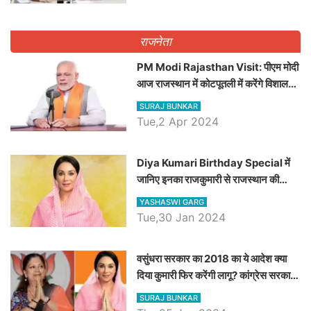
राजनेता
PM Modi Rajasthan Visit: पीएम मोदी
आज राजस्थान में कोटपूतली में करेंगे विशाल
रैली, एक सभा से 8 सीटों पर साधेगें निशाना
SURAJ BUNKAR
Tue,2 Apr 2024
Diya Kumari Birthday Special में
जानिए इनका राजकुमारी से राजस्थान की
डिप्टी सीएम बनने तक का सफर, एक क्लिक में
YASHASWI GARG
जाने पूरा जीवन परिचय
Tue,30 Jan 2024
वसुंधरा सरकार का 2018 का ये आदेश क्या
दिया कुमारी फिर करेंगी लागू? कांग्रेस सरकार
ने किया था निरस्त
SURAJ BUNKAR