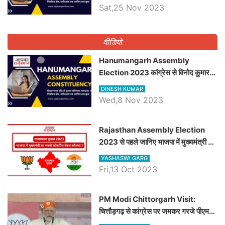
विधानसभा सीट के ताजा समीकरण
Sat,25 Nov 2023
वीडियो
Hanumangarh Assembly
Election 2023 कांग्रेस से विनोद कुमार
चौधरी तो अमित चौधरी होंगे भाजपा उम्मीदवार,
DINESH KUMAR
जानिये हनुमानगढ़ विधानसभा सीट के ताजा
Wed,8 Nov 2023
समीकरण
Rajasthan Assembly Election
2023 से पहले जानिए भाजपा में मुख्यमंत्री का
सबसे लोकप्रिय चेहरा कौनसा ?
YASHASWI GARG
Fri,13 Oct 2023
PM Modi Chittorgarh Visit:
चित्तौड़गढ़ से कांग्रेस पर जमकर गरजे पीएम
मोदी, जाने प्रधानमंत्री के भाषण की बड़ी