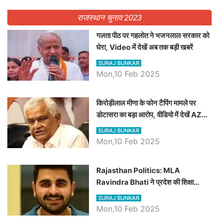
राजस्थान चुनाव 2023
गलता पीठ पर गहलोत ने भजनलाल सरकार को
घेरा, Video में देखें अब तक बड़ी खबरें
SURAJ BUNKAR
Mon,10 Feb 2025
किरोड़ीलाल मीणा के फोन टैपिंग मामले पर
डोटासरा का बड़ा आरोप, वीडियो में देखें AZ
बड़ी खबरें
SURAJ BUNKAR
Mon,10 Feb 2025
Rajasthan Politics: MLA
Ravindra Bhati ने प्रदेश की शिक्षा
व्यवस्था पर उठाए सवाल, Madan
SURAJ BUNKAR
Dilawar पर हमला करते हुए गिनवाये खाली
Mon,10 Feb 2025
पद