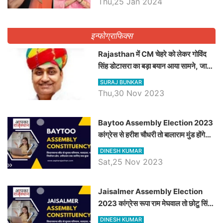
Thu,25 Jan 2024
इन्फोग्राफिक्स
Rajasthan में CM चेहरे को लेकर गोविंद
सिंह डोटासरा का बड़ा बयान आया सामने, जानें
विचार
SURAJ BUNKAR
Thu,30 Nov 2023
Baytoo Assembly Election 2023
कांग्रेस से हरीश चौधरी तो बालाराम मुंड होंगे
भाजपा उम्मीदवार, जानिये बायतू विधानसभा
DINESH KUMAR
सीट के ताजा समीकरण
Sat,25 Nov 2023
​​​​​​​Jaisalmer Assembly Election
2023 कांग्रेस रूपा राम मेघवाल तो छोटु सिंह
भाटी होंगे भाजपा उम्मीदवार, जानिये जैसलमेर
DINESH KUMAR