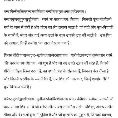
मन्दाकिनीसलिलचन्दनचर्चिताय नन्दीश्वरप्रमथनाथमहेश्वराय।
मन्दारपुष्पबहुपुष्पसुपूजिताय। तस्मै ‘म’ काराय नमः शिवाय। जिनकी पूजा मंदाकिनी
नदी के जल से होती है और चंदन का लेप लगाया जाता है, जो नंदी और भूत-पिशाचों
के स्वामी हैं, मंदार और कई अन्य फूलों के साथ उनकी पूजा की जाती है। उस शिव
को प्रणाम, जिन्हें शब्दांश "म" द्वारा दिखाया गया है।
शिवाय गौरीवदनाब्जवृन्द-सूर्याय दक्षाध्वरनाशकाय। श्रीनीलकण्ठाय वृषध्वजाय तस्मै
‘शि’ काराय नमः शिवाय। जो शुभ हैं और जो नए उगते सूरज की तरह हैं, जिनसे
गौरी का चेहरा खिल उठता है, वह दक्ष के यज्ञ के संहारक हैं, जिनका कंठ नीला है
और जिनके प्रतीक के रूप में बैल है, उस शिव को नमस्कार, जिन्हें शब्दांश "शि"
द्वारा दिखाया गया है।
वसिष्ठकुम्भोद्भवगौतमार्य- मुनीन्द्रदेवार्चितशेखराय चन्द्रार्कवैश्वानरलोचनाय तस्मै ‘व’
काराय नमः शिवाय। वे जो श्रेष्ठ और सबसे सम्मानित संतों - वशिष्ट, अगस्त्य और
गौतम और देवताओं द्वारा भी पूजित हैं और जो ब्रह्मांड का मुकुट हैं, जिनकी चंद्रमा,