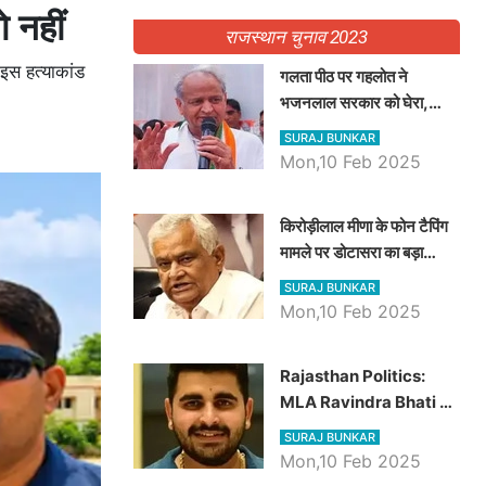
े नहीं
राजस्थान चुनाव 2023
 इस हत्याकांड
गलता पीठ पर गहलोत ने
भजनलाल सरकार को घेरा,
Video में देखें अब तक बड़ी
SURAJ BUNKAR
खबरें
Mon,10 Feb 2025
किरोड़ीलाल मीणा के फोन टैपिंग
मामले पर डोटासरा का बड़ा
आरोप, वीडियो में देखें AZ बड़ी
SURAJ BUNKAR
खबरें
Mon,10 Feb 2025
Rajasthan Politics:
MLA Ravindra Bhati ने
प्रदेश की शिक्षा व्यवस्था पर
SURAJ BUNKAR
उठाए सवाल, Madan
Mon,10 Feb 2025
Dilawar पर हमला करते हुए