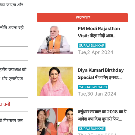
 किया जाएगा और
राजनेता
 नीति अपना रही
PM Modi Rajasthan
Visit: पीएम मोदी आज
राजस्थान में कोटपूतली में करेंगे
SURAJ BUNKAR
विशाल रैली, एक सभा से 8 सीटों
Tue,2 Apr 2024
पर साधेगें निशाना
्रीय उपाध्यक्ष को
Diya Kumari Birthday
Special में जानिए इनका
ुलिस और एसटीएफ
राजकुमारी से राजस्थान की
YASHASWI GARG
डिप्टी सीएम बनने तक का सफर,
Tue,30 Jan 2024
एक क्लिक में जाने पूरा जीवन
ेतावनी
परिचय
वसुंधरा सरकार का 2018 का ये
आदेश क्या दिया कुमारी फिर
को गिरफ्तार कर
करेंगी लागू? कांग्रेस सरकार ने
SURAJ BUNKAR
किया था निरस्त