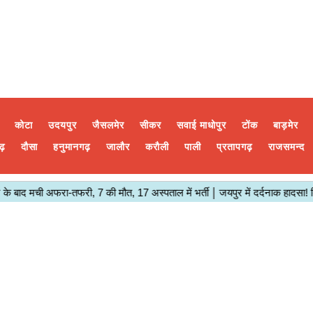
कोटा
उदयपुर
जैसलमेर
सीकर
सवाई माधोपुर
टोंक
बाड़मेर
ढ़
दौसा
हनुमानगढ़
जालौर
करौली
पाली
प्रतापगढ़
राजसमन्द