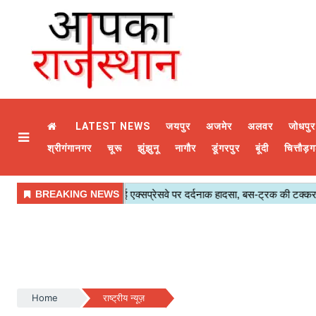
LATEST NEWS
जयपुर
अजमेर
अलवर
जोधपुर
श्रीगंगानगर
चूरू
झुंझुनू
नागौर
डूंगरपुर
बूंदी
चित्तौड़ग
Home
राष्ट्रीय न्यूज़