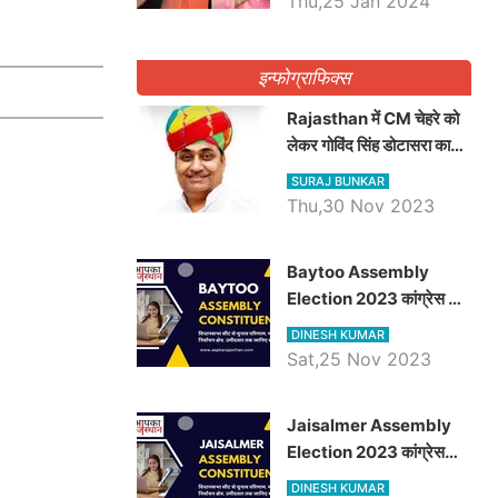
Thu,25 Jan 2024
इन्फोग्राफिक्स
Rajasthan में CM चेहरे को
लेकर गोविंद सिंह डोटासरा का
बड़ा बयान आया सामने, जानें
SURAJ BUNKAR
विचार
Thu,30 Nov 2023
Baytoo Assembly
Election 2023 कांग्रेस से
हरीश चौधरी तो बालाराम मुंड होंगे
DINESH KUMAR
भाजपा उम्मीदवार, जानिये बायतू
Sat,25 Nov 2023
विधानसभा सीट के ताजा
समीकरण
​​​​​​​Jaisalmer Assembly
Election 2023 कांग्रेस
रूपा राम मेघवाल तो छोटु सिंह
DINESH KUMAR