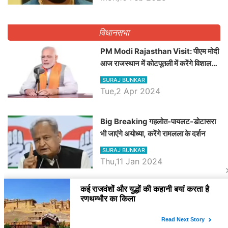
पद
विधानसभा
PM Modi Rajasthan Visit: पीएम मोदी
आज राजस्थान में कोटपूतली में करेंगे विशाल
रैली, एक सभा से 8 सीटों पर साधेगें निशाना
SURAJ BUNKAR
Tue,2 Apr 2024
Big Breaking गहलोत-पायलट-डोटासरा
भी जाएंगे अयोध्या, करेंगे रामलला के दर्शन
SURAJ BUNKAR
Thu,11 Jan 2024
BJP पर तंज कसने वाली Congress ने
अभी तक तय नहीं किया नेता प्रतिपक्ष, जानें
कौन होगा दावेदार
SURAJ BUNKAR