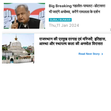
Big Breaking गहलोत-पायलट-डोटासरा
भी जाएंगे अयोध्या, करेंगे रामलला के दर्शन
SURAJ BUNKAR
Thu,11 Jan 2024
BJP पर तंज कसने वाली Congress ने
अभी तक तय नहीं किया नेता प्रतिपक्ष, जानें
कौन होगा दावेदार
SURAJ BUNKAR
Tue,9 Jan 2024
राजनेता
PM Modi Rajasthan Visit: पीएम मोदी
आज राजस्थान में कोटपूतली में करेंगे विशाल
रैली, एक सभा से 8 सीटों पर साधेगें निशाना
SURAJ BUNKAR
Tue,2 Apr 2024