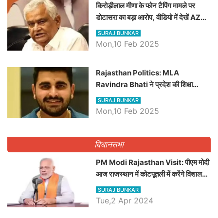
किरोड़ीलाल मीणा के फोन टैपिंग मामले पर
डोटासरा का बड़ा आरोप, वीडियो में देखें AZ
बड़ी खबरें
SURAJ BUNKAR
Mon,10 Feb 2025
Rajasthan Politics: MLA
Ravindra Bhati ने प्रदेश की शिक्षा
व्यवस्था पर उठाए सवाल, Madan
SURAJ BUNKAR
Dilawar पर हमला करते हुए गिनवाये खाली
Mon,10 Feb 2025
पद
विधानसभा
PM Modi Rajasthan Visit: पीएम मोदी
आज राजस्थान में कोटपूतली में करेंगे विशाल
रैली, एक सभा से 8 सीटों पर साधेगें निशाना
SURAJ BUNKAR
Tue,2 Apr 2024