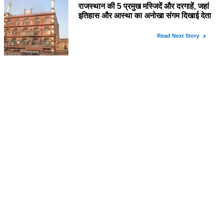
BJP पर तंज कसने वाली Congress ने
अभी तक तय नहीं किया नेता प्रतिपक्ष, जानें
कौन होगा दावेदार
SURAJ BUNKAR
Tue,9 Jan 2024
राजनेता
PM Modi Rajasthan Visit: पीएम मोदी
आज राजस्थान में कोटपूतली में करेंगे विशाल
रैली, एक सभा से 8 सीटों पर साधेगें निशाना
SURAJ BUNKAR
Tue,2 Apr 2024
Diya Kumari Birthday Special में
जानिए इनका राजकुमारी से राजस्थान की
डिप्टी सीएम बनने तक का सफर, एक क्लिक में
YASHASWI GARG
जाने पूरा जीवन परिचय
Tue,30 Jan 2024