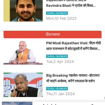
Ravindra Bhati ने प्रदेश की शिक्षा
व्यवस्था पर उठाए सवाल, Madan
SURAJ BUNKAR
Dilawar पर हमला करते हुए गिनवाये खाली
Mon,10 Feb 2025
पद
विधानसभा
PM Modi Rajasthan Visit: पीएम मोदी
आज राजस्थान में कोटपूतली में करेंगे विशाल
रैली, एक सभा से 8 सीटों पर साधेगें निशाना
SURAJ BUNKAR
Tue,2 Apr 2024
Big Breaking गहलोत-पायलट-डोटासरा
भी जाएंगे अयोध्या, करेंगे रामलला के दर्शन
SURAJ BUNKAR
Thu,11 Jan 2024