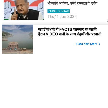
भी जाएंगे अयोध्या, करेंगे रामलला के दर्शन
SURAJ BUNKAR
Thu,11 Jan 2024
BJP पर तंज कसने वाली Congress ने
अभी तक तय नहीं किया नेता प्रतिपक्ष, जानें
कौन होगा दावेदार
SURAJ BUNKAR
Tue,9 Jan 2024
राजनेता
PM Modi Rajasthan Visit: पीएम मोदी
आज राजस्थान में कोटपूतली में करेंगे विशाल
रैली, एक सभा से 8 सीटों पर साधेगें निशाना
SURAJ BUNKAR
Tue,2 Apr 2024