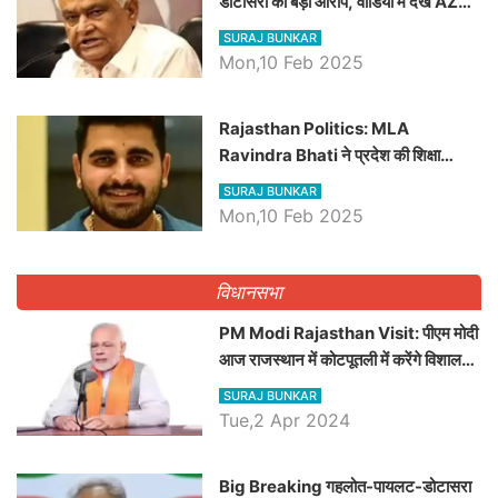
डोटासरा का बड़ा आरोप, वीडियो में देखें AZ
बड़ी खबरें
SURAJ BUNKAR
Mon,10 Feb 2025
Rajasthan Politics: MLA
Ravindra Bhati ने प्रदेश की शिक्षा
व्यवस्था पर उठाए सवाल, Madan
SURAJ BUNKAR
Dilawar पर हमला करते हुए गिनवाये खाली
Mon,10 Feb 2025
पद
विधानसभा
PM Modi Rajasthan Visit: पीएम मोदी
आज राजस्थान में कोटपूतली में करेंगे विशाल
रैली, एक सभा से 8 सीटों पर साधेगें निशाना
SURAJ BUNKAR
Tue,2 Apr 2024
Big Breaking गहलोत-पायलट-डोटासरा