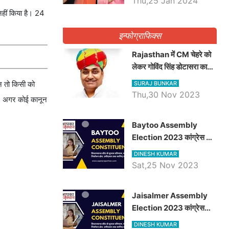
Thu,25 Jan 2024
नहीं किया है। 24
इन्फोग्राफिक्स
Rajasthan में CM चेहरे को
लेकर गोविंद सिंह डोटासरा का
बड़ा बयान आया सामने, जानें
 न तो किसी को
SURAJ BUNKAR
विचार
Thu,30 Nov 2023
 हैं। अगर कोई कानून
Baytoo Assembly
Election 2023 कांग्रेस से
हरीश चौधरी तो बालाराम मुंड होंगे
DINESH KUMAR
भाजपा उम्मीदवार, जानिये बायतू
Sat,25 Nov 2023
विधानसभा सीट के ताजा
समीकरण
​​​​​​​Jaisalmer Assembly
Election 2023 कांग्रेस
रूपा राम मेघवाल तो छोटु सिंह
DINESH KUMAR