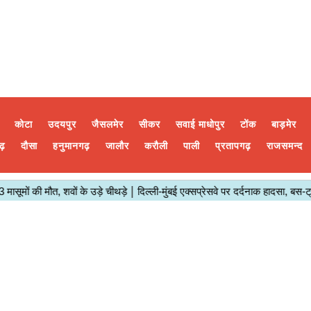
कोटा
उदयपुर
जैसलमेर
सीकर
सवाई माधोपुर
टोंक
बाड़मेर
ढ़
दौसा
हनुमानगढ़
जालौर
करौली
पाली
प्रतापगढ़
राजसमन्द