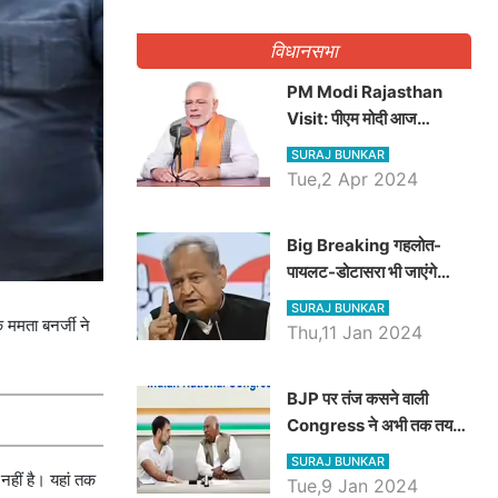
गिनवाये खाली पद
विधानसभा
PM Modi Rajasthan
Visit: पीएम मोदी आज
राजस्थान में कोटपूतली में करेंगे
SURAJ BUNKAR
विशाल रैली, एक सभा से 8 सीटों
Tue,2 Apr 2024
पर साधेगें निशाना
Big Breaking गहलोत-
पायलट-डोटासरा भी जाएंगे
अयोध्या, करेंगे रामलला के दर्शन
SURAJ BUNKAR
 ममता बनर्जी ने
Thu,11 Jan 2024
BJP पर तंज कसने वाली
Congress ने अभी तक तय
नहीं किया नेता प्रतिपक्ष, जानें
SURAJ BUNKAR
कौन होगा दावेदार
ीं है। यहां तक ​​
Tue,9 Jan 2024