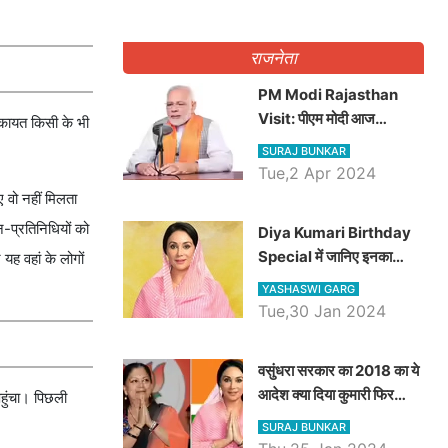
राजनेता
PM Modi Rajasthan
Visit: पीएम मोदी आज
िकायत किसी के भी
राजस्थान में कोटपूतली में करेंगे
SURAJ BUNKAR
विशाल रैली, एक सभा से 8 सीटों
Tue,2 Apr 2024
पर साधेगें निशाना
ए वो नहीं मिलता
न-प्रतिनिधियों को
Diya Kumari Birthday
Special में जानिए इनका
यह वहां के लोगों
राजकुमारी से राजस्थान की
YASHASWI GARG
डिप्टी सीएम बनने तक का सफर,
Tue,30 Jan 2024
एक क्लिक में जाने पूरा जीवन
परिचय
वसुंधरा सरकार का 2018 का ये
आदेश क्या दिया कुमारी फिर
पहुंचा। पिछली
करेंगी लागू? कांग्रेस सरकार ने
SURAJ BUNKAR
किया था निरस्त