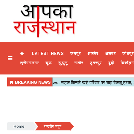
LATEST NEWS
जयपुर
अजमेर
अलवर
जोधपुर
श्रीगंगानगर
चूरू
झुंझुनू
नागौर
डूंगरपुर
बूंदी
चित्तौड़ग
Home
राष्ट्रीय न्यूज़