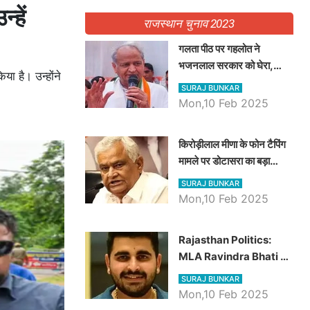
्हें
राजस्थान चुनाव 2023
गलता पीठ पर गहलोत ने
भजनलाल सरकार को घेरा,
ा है। उन्होंने
Video में देखें अब तक बड़ी
SURAJ BUNKAR
खबरें
Mon,10 Feb 2025
किरोड़ीलाल मीणा के फोन टैपिंग
मामले पर डोटासरा का बड़ा
आरोप, वीडियो में देखें AZ बड़ी
SURAJ BUNKAR
खबरें
Mon,10 Feb 2025
Rajasthan Politics:
MLA Ravindra Bhati ने
प्रदेश की शिक्षा व्यवस्था पर
SURAJ BUNKAR
उठाए सवाल, Madan
Mon,10 Feb 2025
Dilawar पर हमला करते हुए