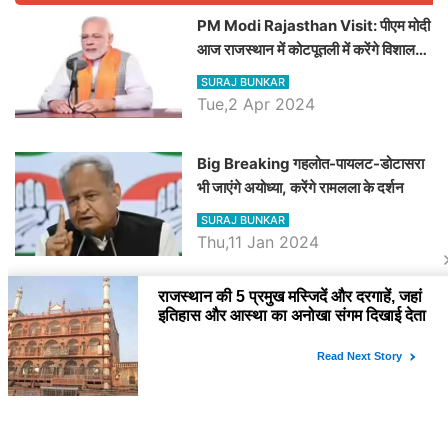
PM Modi Rajasthan Visit: पीएम मोदी
आज राजस्थान में कोटपूतली में करेंगे विशाल
रैली, एक सभा से 8 सीटों पर साधेगें निशाना
SURAJ BUNKAR
Tue,2 Apr 2024
Big Breaking गहलोत-पायलट-डोटासरा
भी जाएंगे अयोध्या, करेंगे रामलला के दर्शन
SURAJ BUNKAR
Thu,11 Jan 2024
BJP पर तंज कसने वाली Congress ने
अभी तक तय नहीं किया नेता प्रतिपक्ष, जानें
कौन होगा दावेदार
SURAJ BUNKAR
Tue,9 Jan 2024