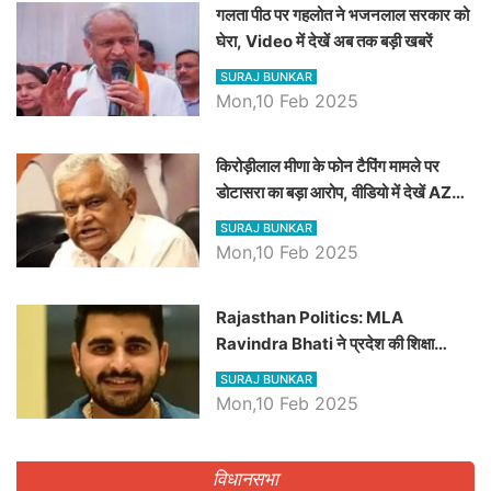
गलता पीठ पर गहलोत ने भजनलाल सरकार को
घेरा, Video में देखें अब तक बड़ी खबरें
SURAJ BUNKAR
Mon,10 Feb 2025
किरोड़ीलाल मीणा के फोन टैपिंग मामले पर
डोटासरा का बड़ा आरोप, वीडियो में देखें AZ
बड़ी खबरें
SURAJ BUNKAR
Mon,10 Feb 2025
Rajasthan Politics: MLA
Ravindra Bhati ने प्रदेश की शिक्षा
व्यवस्था पर उठाए सवाल, Madan
SURAJ BUNKAR
Dilawar पर हमला करते हुए गिनवाये खाली
Mon,10 Feb 2025
पद
विधानसभा