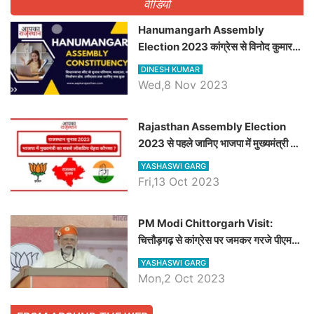
वीडियो
Hanumangarh Assembly
Election 2023 कांग्रेस से विनोद कुमार
चौधरी तो अमित चौधरी होंगे भाजपा उम्मीदवार,
DINESH KUMAR
जानिये हनुमानगढ़ विधानसभा सीट के ताजा
Wed,8 Nov 2023
समीकरण
Rajasthan Assembly Election
2023 से पहले जानिए भाजपा में मुख्यमंत्री का
सबसे लोकप्रिय चेहरा कौनसा ?
YASHASWI GARG
Fri,13 Oct 2023
PM Modi Chittorgarh Visit:
चित्तौड़गढ़ से कांग्रेस पर जमकर गरजे पीएम
मोदी, जाने प्रधानमंत्री के भाषण की बड़ी
YASHASWI GARG
बातें, देखें वीडियो
Mon,2 Oct 2023