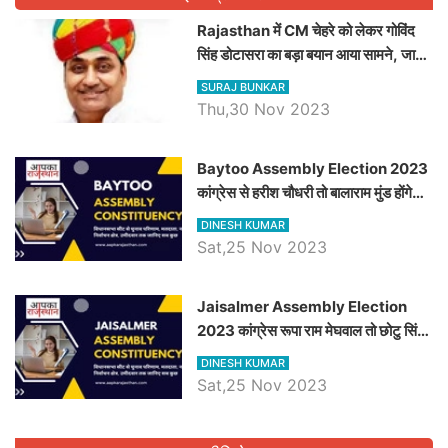
Rajasthan में CM चेहरे को लेकर गोविंद
सिंह डोटासरा का बड़ा बयान आया सामने, जानें
विचार
SURAJ BUNKAR
Thu,30 Nov 2023
Baytoo Assembly Election 2023
कांग्रेस से हरीश चौधरी तो बालाराम मुंड होंगे
भाजपा उम्मीदवार, जानिये बायतू विधानसभा
DINESH KUMAR
सीट के ताजा समीकरण
Sat,25 Nov 2023
​​​​​​​Jaisalmer Assembly Election
2023 कांग्रेस रूपा राम मेघवाल तो छोटु सिंह
भाटी होंगे भाजपा उम्मीदवार, जानिये जैसलमेर
DINESH KUMAR
विधानसभा सीट के ताजा समीकरण
Sat,25 Nov 2023