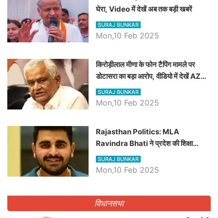
घेरा, Video में देखें अब तक बड़ी खबरें
SURAJ BUNKAR
Mon,10 Feb 2025
किरोड़ीलाल मीणा के फोन टैपिंग मामले पर
डोटासरा का बड़ा आरोप, वीडियो में देखें AZ
बड़ी खबरें
SURAJ BUNKAR
Mon,10 Feb 2025
Rajasthan Politics: MLA
Ravindra Bhati ने प्रदेश की शिक्षा
व्यवस्था पर उठाए सवाल, Madan
SURAJ BUNKAR
Dilawar पर हमला करते हुए गिनवाये खाली
Mon,10 Feb 2025
पद
विधानसभा