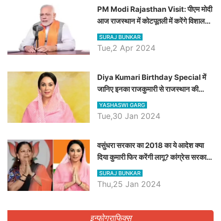
PM Modi Rajasthan Visit: पीएम मोदी
आज राजस्थान में कोटपूतली में करेंगे विशाल
रैली, एक सभा से 8 सीटों पर साधेगें निशाना
SURAJ BUNKAR
Tue,2 Apr 2024
Diya Kumari Birthday Special में
जानिए इनका राजकुमारी से राजस्थान की
डिप्टी सीएम बनने तक का सफर, एक क्लिक में
YASHASWI GARG
जाने पूरा जीवन परिचय
Tue,30 Jan 2024
वसुंधरा सरकार का 2018 का ये आदेश क्या
दिया कुमारी फिर करेंगी लागू? कांग्रेस सरकार
ने किया था निरस्त
SURAJ BUNKAR
Thu,25 Jan 2024
इन्फोग्राफिक्स