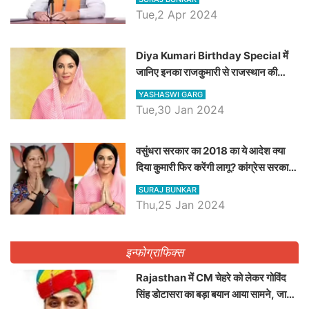
Tue,2 Apr 2024
Diya Kumari Birthday Special में
जानिए इनका राजकुमारी से राजस्थान की
डिप्टी सीएम बनने तक का सफर, एक क्लिक में
YASHASWI GARG
जाने पूरा जीवन परिचय
Tue,30 Jan 2024
वसुंधरा सरकार का 2018 का ये आदेश क्या
दिया कुमारी फिर करेंगी लागू? कांग्रेस सरकार
ने किया था निरस्त
SURAJ BUNKAR
Thu,25 Jan 2024
इन्फोग्राफिक्स
Rajasthan में CM चेहरे को लेकर गोविंद
सिंह डोटासरा का बड़ा बयान आया सामने, जानें