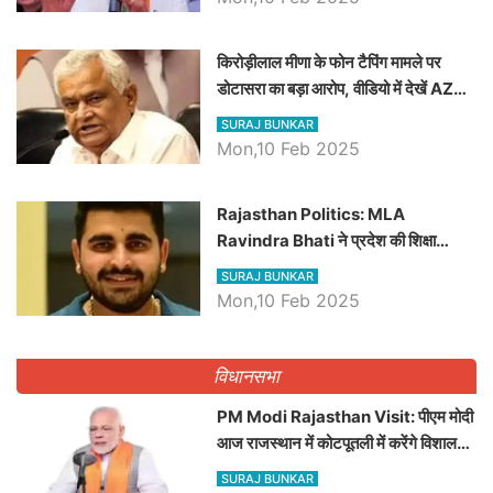
किरोड़ीलाल मीणा के फोन टैपिंग मामले पर
डोटासरा का बड़ा आरोप, वीडियो में देखें AZ
बड़ी खबरें
SURAJ BUNKAR
Mon,10 Feb 2025
Rajasthan Politics: MLA
Ravindra Bhati ने प्रदेश की शिक्षा
व्यवस्था पर उठाए सवाल, Madan
SURAJ BUNKAR
Dilawar पर हमला करते हुए गिनवाये खाली
Mon,10 Feb 2025
पद
विधानसभा
PM Modi Rajasthan Visit: पीएम मोदी
आज राजस्थान में कोटपूतली में करेंगे विशाल
रैली, एक सभा से 8 सीटों पर साधेगें निशाना
SURAJ BUNKAR