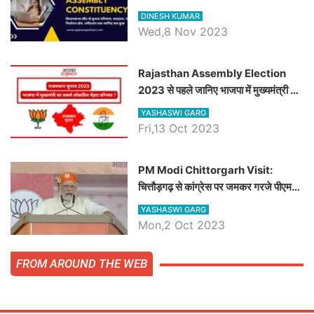
चौधरी तो अमित चौधरी होंगे भाजपा उम्मीदवार,
DINESH KUMAR
जानिये हनुमानगढ़ विधानसभा सीट के ताजा
Wed,8 Nov 2023
समीकरण
Rajasthan Assembly Election
2023 से पहले जानिए भाजपा में मुख्यमंत्री का
सबसे लोकप्रिय चेहरा कौनसा ?
YASHASWI GARG
Fri,13 Oct 2023
PM Modi Chittorgarh Visit:
चित्तौड़गढ़ से कांग्रेस पर जमकर गरजे पीएम
मोदी, जाने प्रधानमंत्री के भाषण की बड़ी
YASHASWI GARG
बातें, देखें वीडियो
Mon,2 Oct 2023
FROM AROUND THE WEB