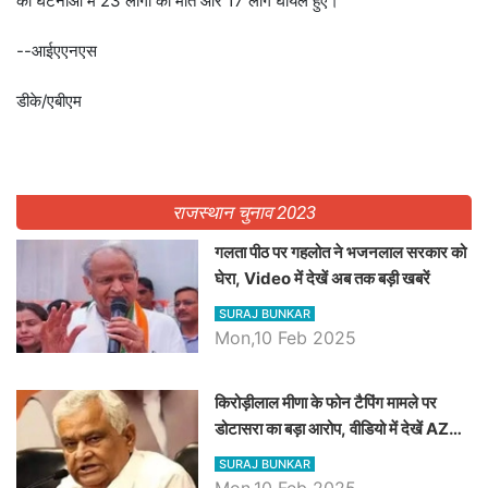
की घटनाओं में 23 लोगों की मौत और 17 लोग घायल हुए।
--आईएएनएस
डीके/एबीएम
राजस्थान चुनाव 2023
गलता पीठ पर गहलोत ने भजनलाल सरकार को
घेरा, Video में देखें अब तक बड़ी खबरें
SURAJ BUNKAR
Mon,10 Feb 2025
किरोड़ीलाल मीणा के फोन टैपिंग मामले पर
डोटासरा का बड़ा आरोप, वीडियो में देखें AZ
बड़ी खबरें
SURAJ BUNKAR
Mon,10 Feb 2025