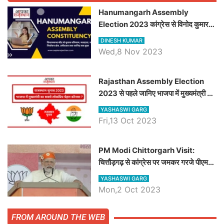
Hanumangarh Assembly
Election 2023 कांग्रेस से विनोद कुमार
चौधरी तो अमित चौधरी होंगे भाजपा उम्मीदवार,
DINESH KUMAR
जानिये हनुमानगढ़ विधानसभा सीट के ताजा
Wed,8 Nov 2023
समीकरण
Rajasthan Assembly Election
2023 से पहले जानिए भाजपा में मुख्यमंत्री का
सबसे लोकप्रिय चेहरा कौनसा ?
YASHASWI GARG
Fri,13 Oct 2023
PM Modi Chittorgarh Visit:
चित्तौड़गढ़ से कांग्रेस पर जमकर गरजे पीएम
मोदी, जाने प्रधानमंत्री के भाषण की बड़ी
YASHASWI GARG
बातें, देखें वीडियो
Mon,2 Oct 2023
FROM AROUND THE WEB