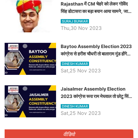
Rajasthan में CM चेहरे को लेकर गोविंद
सिंह डोटासरा का बड़ा बयान आया सामने, जानें
विचार
SURAJ BUNKAR
Thu,30 Nov 2023
Baytoo Assembly Election 2023
कांग्रेस से हरीश चौधरी तो बालाराम मुंड होंगे
भाजपा उम्मीदवार, जानिये बायतू विधानसभा
DINESH KUMAR
सीट के ताजा समीकरण
Sat,25 Nov 2023
​​​​​​​Jaisalmer Assembly Election
2023 कांग्रेस रूपा राम मेघवाल तो छोटु सिंह
भाटी होंगे भाजपा उम्मीदवार, जानिये जैसलमेर
DINESH KUMAR
विधानसभा सीट के ताजा समीकरण
Sat,25 Nov 2023
वीडियो