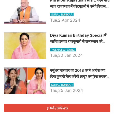
PM Modi Rajasthan Visit: पीएम मोदी
आज राजस्थान में कोटपूतली में करेंगे विशाल
रैली, एक सभा से 8 सीटों पर साधेगें निशाना
SURAJ BUNKAR
Tue,2 Apr 2024
Diya Kumari Birthday Special में
जानिए इनका राजकुमारी से राजस्थान की
डिप्टी सीएम बनने तक का सफर, एक क्लिक में
YASHASWI GARG
जाने पूरा जीवन परिचय
Tue,30 Jan 2024
वसुंधरा सरकार का 2018 का ये आदेश क्या
दिया कुमारी फिर करेंगी लागू? कांग्रेस सरकार
ने किया था निरस्त
SURAJ BUNKAR
Thu,25 Jan 2024
इन्फोग्राफिक्स