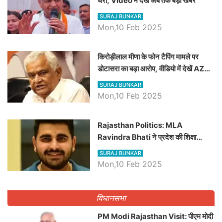
घेरा, Video में देखें अब तक बड़ी खबरें
SURAJ BUNKAR
Mon,10 Feb 2025
किरोड़ीलाल मीणा के फोन टैपिंग मामले पर
डोटासरा का बड़ा आरोप, वीडियो में देखें AZ
बड़ी खबरें
SURAJ BUNKAR
Mon,10 Feb 2025
Rajasthan Politics: MLA
Ravindra Bhati ने प्रदेश की शिक्षा
व्यवस्था पर उठाए सवाल, Madan
SURAJ BUNKAR
Dilawar पर हमला करते हुए गिनवाये खाली
Mon,10 Feb 2025
पद
विधानसभा
PM Modi Rajasthan Visit: पीएम मोदी