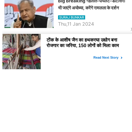
Big Breaking गहलोत-पायलट-डोटासरा
भी जाएंगे अयोध्या, करेंगे रामलला के दर्शन
SURAJ BUNKAR
Thu,11 Jan 2024
BJP पर तंज कसने वाली Congress ने
अभी तक तय नहीं किया नेता प्रतिपक्ष, जानें
कौन होगा दावेदार
SURAJ BUNKAR
Tue,9 Jan 2024
राजनेता
PM Modi Rajasthan Visit: पीएम मोदी
आज राजस्थान में कोटपूतली में करेंगे विशाल
रैली, एक सभा से 8 सीटों पर साधेगें निशाना
SURAJ BUNKAR
Tue,2 Apr 2024