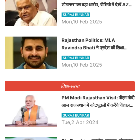
डोटासरा का बड़ा आरोप, वीडियो में देखें AZ
बड़ी खबरें
SURAJ BUNKAR
Mon,10 Feb 2025
Rajasthan Politics: MLA
Ravindra Bhati ने प्रदेश की शिक्षा
व्यवस्था पर उठाए सवाल, Madan
SURAJ BUNKAR
Dilawar पर हमला करते हुए गिनवाये खाली
Mon,10 Feb 2025
पद
विधानसभा
PM Modi Rajasthan Visit: पीएम मोदी
आज राजस्थान में कोटपूतली में करेंगे विशाल
रैली, एक सभा से 8 सीटों पर साधेगें निशाना
SURAJ BUNKAR
Tue,2 Apr 2024