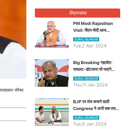
गिनवाये खाली पद
विधानसभा
PM Modi Rajasthan
Visit: पीएम मोदी आज
राजस्थान में कोटपूतली में करेंगे
SURAJ BUNKAR
विशाल रैली, एक सभा से 8 सीटों
Tue,2 Apr 2024
पर साधेगें निशाना
Big Breaking गहलोत-
पायलट-डोटासरा भी जाएंगे
अयोध्या, करेंगे रामलला के दर्शन
SURAJ BUNKAR
Thu,11 Jan 2024
क सलाहकार परिषद
BJP पर तंज कसने वाली
Congress ने अभी तक तय
नहीं किया नेता प्रतिपक्ष, जानें
SURAJ BUNKAR
कौन होगा दावेदार
Tue,9 Jan 2024