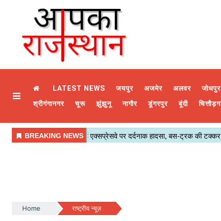
LATEST NEWS
जयपुर
अजमेर
अलवर
जोधपुर
श्रीगंगानगर
चूरू
झुंझुनू
नागौर
डूंगरपुर
बूंदी
चित्तौड़ग
Home
राष्ट्रीय न्यूज़