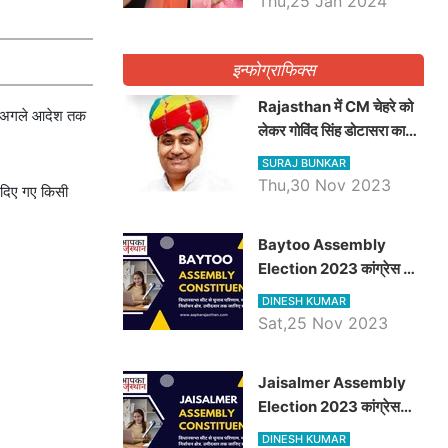
Thu,25 Jan 2024
इन्फोग्राफिक्स
Rajasthan में CM चेहरे को
 या अगले आदेश तक
लेकर गोविंद सिंह डोटासरा का
बड़ा बयान आया सामने, जानें
SURAJ BUNKAR
विचार
Thu,30 Nov 2023
 दिए गए किसी
Baytoo Assembly
Election 2023 कांग्रेस से
हरीश चौधरी तो बालाराम मुंड होंगे
DINESH KUMAR
भाजपा उम्मीदवार, जानिये बायतू
Sat,25 Nov 2023
विधानसभा सीट के ताजा
समीकरण
​​​​​​​Jaisalmer Assembly
Election 2023 कांग्रेस
रूपा राम मेघवाल तो छोटु सिंह
DINESH KUMAR