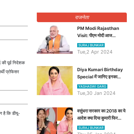
राजनेता
PM Modi Rajasthan
Visit: पीएम मोदी आज
राजस्थान में कोटपूतली में करेंगे
SURAJ BUNKAR
विशाल रैली, एक सभा से 8 सीटों
Tue,2 Apr 2024
पर साधेगें निशाना
 की पूर्व निदेशक
Diya Kumari Birthday
्थी प्रोफेसर
Special में जानिए इनका
राजकुमारी से राजस्थान की
YASHASWI GARG
डिप्टी सीएम बनने तक का सफर,
Tue,30 Jan 2024
एक क्लिक में जाने पूरा जीवन
परिचय
वसुंधरा सरकार का 2018 का ये
ण है कि डीयू-
आदेश क्या दिया कुमारी फिर
करेंगी लागू? कांग्रेस सरकार ने
SURAJ BUNKAR
किया था निरस्त