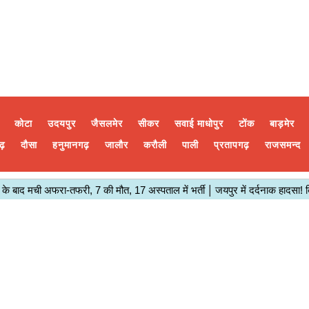
कोटा
उदयपुर
जैसलमेर
सीकर
सवाई माधोपुर
टोंक
बाड़मेर
ढ़
दौसा
हनुमानगढ़
जालौर
करौली
पाली
प्रतापगढ़
राजसमन्द