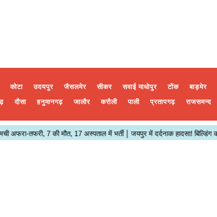
कोटा
उदयपुर
जैसलमेर
सीकर
सवाई माधोपुर
टोंक
बाड़मेर
ढ़
दौसा
हनुमानगढ़
जालौर
करौली
पाली
प्रतापगढ़
राजसमन्द