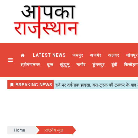
LATEST NEWS
जयपुर
अजमेर
अलवर
जोधपुर
श्रीगंगानगर
चूरू
झुंझुनू
नागौर
डूंगरपुर
बूंदी
चित्तौड़ग
Home
राष्ट्रीय न्यूज़