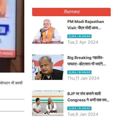
गिनवाये खाली पद
विधानसभा
PM Modi Rajasthan
Visit: पीएम मोदी आज
राजस्थान में कोटपूतली में करेंगे
SURAJ BUNKAR
विशाल रैली, एक सभा से 8 सीटों
Tue,2 Apr 2024
पर साधेगें निशाना
Big Breaking गहलोत-
पायलट-डोटासरा भी जाएंगे
अयोध्या, करेंगे रामलला के दर्शन
SURAJ BUNKAR
Thu,11 Jan 2024
 योगदान भी काफी
BJP पर तंज कसने वाली
Congress ने अभी तक तय
नहीं किया नेता प्रतिपक्ष, जानें
SURAJ BUNKAR
कौन होगा दावेदार
Tue,9 Jan 2024