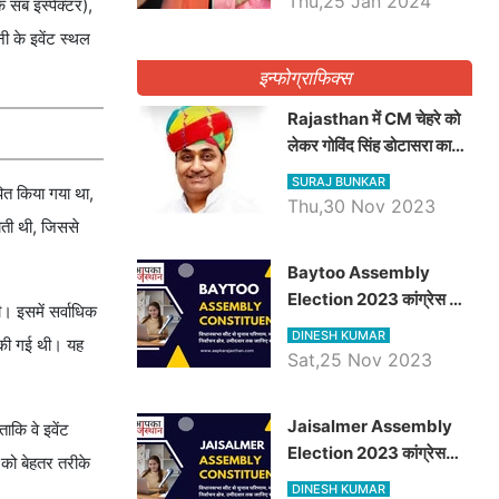
Thu,25 Jan 2024
 सब इंस्पेक्टर),
ी के इवेंट स्थल
इन्फोग्राफिक्स
Rajasthan में CM चेहरे को
लेकर गोविंद सिंह डोटासरा का
बड़ा बयान आया सामने, जानें
SURAJ BUNKAR
पित किया गया था,
विचार
Thu,30 Nov 2023
ाती थी, जिससे
Baytoo Assembly
Election 2023 कांग्रेस से
। इसमें सर्वाधिक
हरीश चौधरी तो बालाराम मुंड होंगे
DINESH KUMAR
ा की गई थी। यह
भाजपा उम्मीदवार, जानिये बायतू
Sat,25 Nov 2023
विधानसभा सीट के ताजा
समीकरण
​​​​​​​Jaisalmer Assembly
ाकि वे इवेंट
Election 2023 कांग्रेस
 को बेहतर तरीके
रूपा राम मेघवाल तो छोटु सिंह
DINESH KUMAR