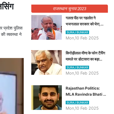
िसिंग
राजस्थान चुनाव 2023
गलता पीठ पर गहलोत ने
भजनलाल सरकार को घेरा,
र प्रदेश पुलिस
Video में देखें अब तक बड़ी
SURAJ BUNKAR
की व्यवस्था ने
खबरें
Mon,10 Feb 2025
किरोड़ीलाल मीणा के फोन टैपिंग
मामले पर डोटासरा का बड़ा
आरोप, वीडियो में देखें AZ बड़ी
SURAJ BUNKAR
खबरें
Mon,10 Feb 2025
Rajasthan Politics:
MLA Ravindra Bhati ने
प्रदेश की शिक्षा व्यवस्था पर
SURAJ BUNKAR
उठाए सवाल, Madan
Mon,10 Feb 2025
Dilawar पर हमला करते हुए