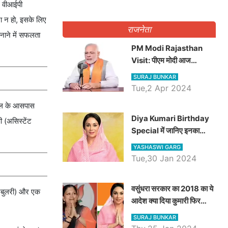
र वीआईपी
टना न हो, इसके लिए
राजनेता
बनाने में सफलता
PM Modi Rajasthan
Visit: पीएम मोदी आज
राजस्थान में कोटपूतली में करेंगे
SURAJ BUNKAR
विशाल रैली, एक सभा से 8 सीटों
Tue,2 Apr 2024
पर साधेगें निशाना
्थल के आसपास
Diya Kumari Birthday
ी (असिस्टेंट
Special में जानिए इनका
राजकुमारी से राजस्थान की
YASHASWI GARG
डिप्टी सीएम बनने तक का सफर,
Tue,30 Jan 2024
एक क्लिक में जाने पूरा जीवन
परिचय
वसुंधरा सरकार का 2018 का ये
्टेबुलरी) और एक
आदेश क्या दिया कुमारी फिर
करेंगी लागू? कांग्रेस सरकार ने
SURAJ BUNKAR
किया था निरस्त