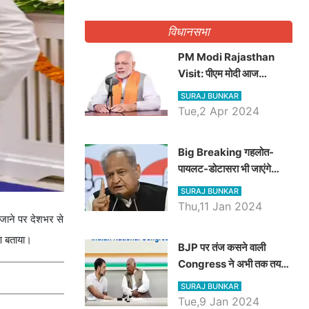
गिनवाये खाली पद
विधानसभा
PM Modi Rajasthan
Visit: पीएम मोदी आज
राजस्थान में कोटपूतली में करेंगे
SURAJ BUNKAR
विशाल रैली, एक सभा से 8 सीटों
Tue,2 Apr 2024
पर साधेगें निशाना
Big Breaking गहलोत-
पायलट-डोटासरा भी जाएंगे
अयोध्या, करेंगे रामलला के दर्शन
SURAJ BUNKAR
Thu,11 Jan 2024
 जाने पर देशभर से
षण बताया।
BJP पर तंज कसने वाली
Congress ने अभी तक तय
नहीं किया नेता प्रतिपक्ष, जानें
SURAJ BUNKAR
कौन होगा दावेदार
Tue,9 Jan 2024