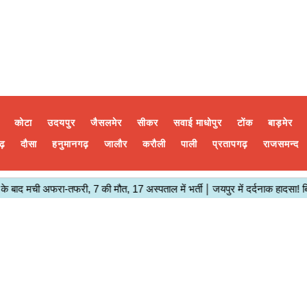
कोटा
उदयपुर
जैसलमेर
सीकर
सवाई माधोपुर
टोंक
बाड़मेर
ढ़
दौसा
हनुमानगढ़
जालौर
करौली
पाली
प्रतापगढ़
राजसमन्द