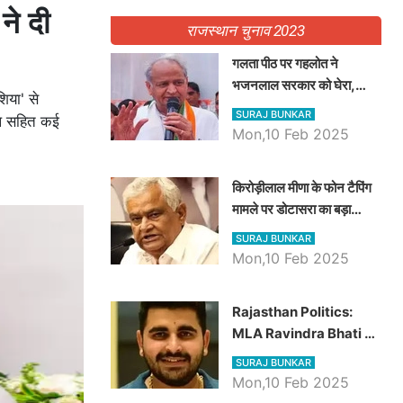
ने दी
राजस्थान चुनाव 2023
गलता पीठ पर गहलोत ने
भजनलाल सरकार को घेरा,
िया' से
Video में देखें अब तक बड़ी
SURAJ BUNKAR
ोयल सहित कई
खबरें
Mon,10 Feb 2025
किरोड़ीलाल मीणा के फोन टैपिंग
मामले पर डोटासरा का बड़ा
आरोप, वीडियो में देखें AZ बड़ी
SURAJ BUNKAR
खबरें
Mon,10 Feb 2025
Rajasthan Politics:
MLA Ravindra Bhati ने
प्रदेश की शिक्षा व्यवस्था पर
SURAJ BUNKAR
उठाए सवाल, Madan
Mon,10 Feb 2025
Dilawar पर हमला करते हुए