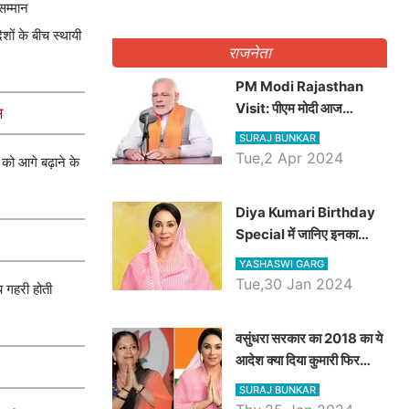
सम्मान
ेशों के बीच स्थायी
राजनेता
PM Modi Rajasthan
Visit: पीएम मोदी आज
स
राजस्थान में कोटपूतली में करेंगे
SURAJ BUNKAR
विशाल रैली, एक सभा से 8 सीटों
Tue,2 Apr 2024
 को आगे बढ़ाने के
पर साधेगें निशाना
Diya Kumari Birthday
Special में जानिए इनका
राजकुमारी से राजस्थान की
YASHASWI GARG
डिप्टी सीएम बनने तक का सफर,
Tue,30 Jan 2024
च गहरी होती
एक क्लिक में जाने पूरा जीवन
परिचय
वसुंधरा सरकार का 2018 का ये
आदेश क्या दिया कुमारी फिर
करेंगी लागू? कांग्रेस सरकार ने
SURAJ BUNKAR
किया था निरस्त