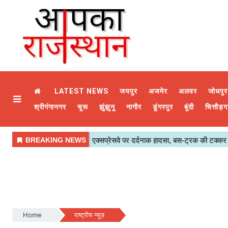
LATEST NEWS
जयपुर
अजमेर
अलवर
जोधपुर
श्रीगंगानगर
चूरू
झुंझुनू
नागौर
डूंगरपुर
बूंदी
चित्तौड़ग
Home
राष्ट्रीय न्यूज़