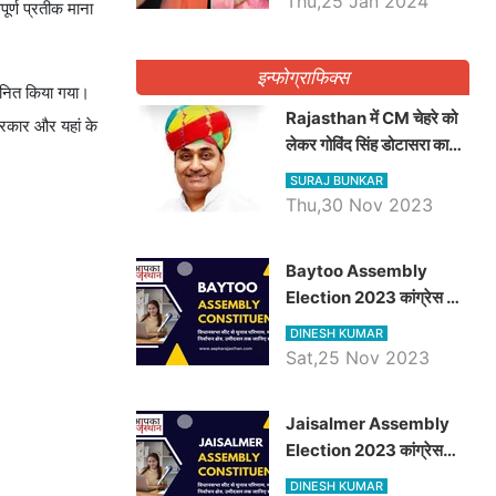
Thu,25 Jan 2024
पूर्ण प्रतीक माना
इन्फोग्राफिक्स
्मानित किया गया।
Rajasthan में CM चेहरे को
 सरकार और यहां के
लेकर गोविंद सिंह डोटासरा का
बड़ा बयान आया सामने, जानें
SURAJ BUNKAR
विचार
Thu,30 Nov 2023
Baytoo Assembly
Election 2023 कांग्रेस से
हरीश चौधरी तो बालाराम मुंड होंगे
DINESH KUMAR
भाजपा उम्मीदवार, जानिये बायतू
Sat,25 Nov 2023
विधानसभा सीट के ताजा
समीकरण
​​​​​​​Jaisalmer Assembly
Election 2023 कांग्रेस
रूपा राम मेघवाल तो छोटु सिंह
DINESH KUMAR