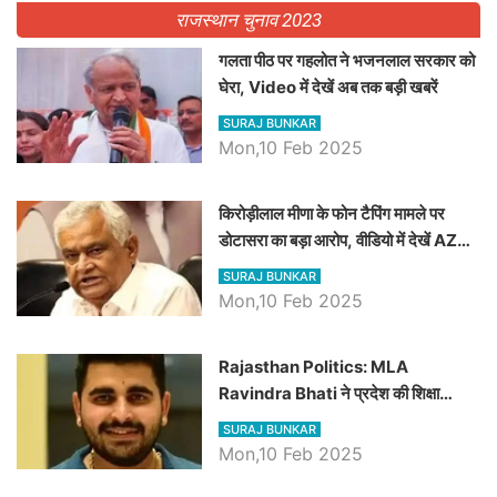
राजस्थान चुनाव 2023
गलता पीठ पर गहलोत ने भजनलाल सरकार को
घेरा, Video में देखें अब तक बड़ी खबरें
SURAJ BUNKAR
Mon,10 Feb 2025
किरोड़ीलाल मीणा के फोन टैपिंग मामले पर
डोटासरा का बड़ा आरोप, वीडियो में देखें AZ
बड़ी खबरें
SURAJ BUNKAR
Mon,10 Feb 2025
Rajasthan Politics: MLA
Ravindra Bhati ने प्रदेश की शिक्षा
व्यवस्था पर उठाए सवाल, Madan
SURAJ BUNKAR
Dilawar पर हमला करते हुए गिनवाये खाली
Mon,10 Feb 2025
पद