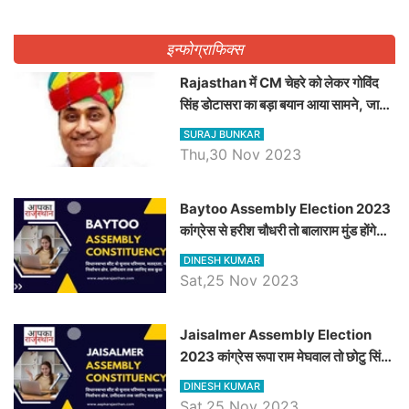
इन्फोग्राफिक्स
Rajasthan में CM चेहरे को लेकर गोविंद
सिंह डोटासरा का बड़ा बयान आया सामने, जानें
विचार
SURAJ BUNKAR
Thu,30 Nov 2023
Baytoo Assembly Election 2023
कांग्रेस से हरीश चौधरी तो बालाराम मुंड होंगे
भाजपा उम्मीदवार, जानिये बायतू विधानसभा
DINESH KUMAR
सीट के ताजा समीकरण
Sat,25 Nov 2023
​​​​​​​Jaisalmer Assembly Election
2023 कांग्रेस रूपा राम मेघवाल तो छोटु सिंह
भाटी होंगे भाजपा उम्मीदवार, जानिये जैसलमेर
DINESH KUMAR
विधानसभा सीट के ताजा समीकरण
Sat,25 Nov 2023