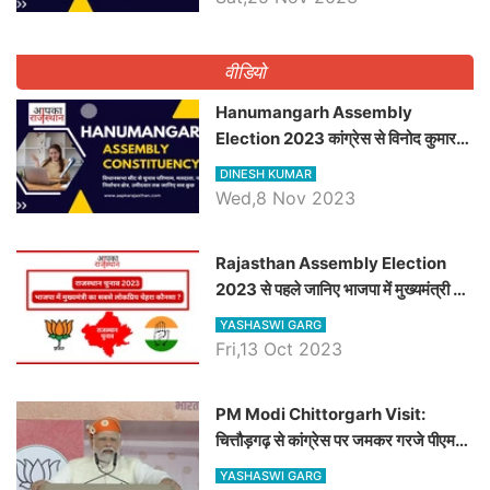
वीडियो
Hanumangarh Assembly
Election 2023 कांग्रेस से विनोद कुमार
चौधरी तो अमित चौधरी होंगे भाजपा उम्मीदवार,
DINESH KUMAR
जानिये हनुमानगढ़ विधानसभा सीट के ताजा
Wed,8 Nov 2023
समीकरण
Rajasthan Assembly Election
2023 से पहले जानिए भाजपा में मुख्यमंत्री का
सबसे लोकप्रिय चेहरा कौनसा ?
YASHASWI GARG
Fri,13 Oct 2023
PM Modi Chittorgarh Visit:
चित्तौड़गढ़ से कांग्रेस पर जमकर गरजे पीएम
मोदी, जाने प्रधानमंत्री के भाषण की बड़ी
YASHASWI GARG