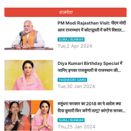
राजनेता
PM Modi Rajasthan Visit: पीएम मोदी
आज राजस्थान में कोटपूतली में करेंगे विशाल
रैली, एक सभा से 8 सीटों पर साधेगें निशाना
SURAJ BUNKAR
Tue,2 Apr 2024
Diya Kumari Birthday Special में
जानिए इनका राजकुमारी से राजस्थान की
डिप्टी सीएम बनने तक का सफर, एक क्लिक में
YASHASWI GARG
जाने पूरा जीवन परिचय
Tue,30 Jan 2024
वसुंधरा सरकार का 2018 का ये आदेश क्या
दिया कुमारी फिर करेंगी लागू? कांग्रेस सरकार
ने किया था निरस्त
SURAJ BUNKAR
Thu,25 Jan 2024