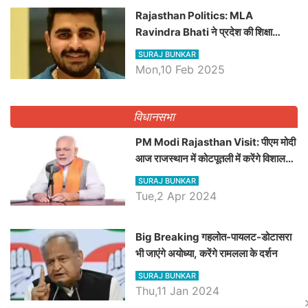
Rajasthan Politics: MLA
Ravindra Bhati ने प्रदेश की शिक्षा
व्यवस्था पर उठाए सवाल, Madan
SURAJ BUNKAR
Dilawar पर हमला करते हुए गिनवाये खाली
Mon,10 Feb 2025
पद
विधानसभा
PM Modi Rajasthan Visit: पीएम मोदी
आज राजस्थान में कोटपूतली में करेंगे विशाल
रैली, एक सभा से 8 सीटों पर साधेगें निशाना
SURAJ BUNKAR
Tue,2 Apr 2024
Big Breaking गहलोत-पायलट-डोटासरा
भी जाएंगे अयोध्या, करेंगे रामलला के दर्शन
SURAJ BUNKAR
Thu,11 Jan 2024