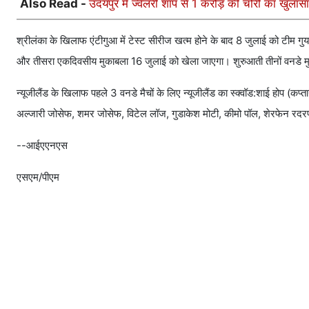
Also Read -
उदयपुर में ज्वेलरी शॉप से 1 करोड़ की चोरी का खुला
श्रीलंका के खिलाफ एंटीगुआ में टेस्ट सीरीज खत्म होने के बाद 8 जुलाई को टीम ग
और तीसरा एकदिवसीय मुकाबला 16 जुलाई को खेला जाएगा। शुरुआती तीनों वनडे मुकाब
न्यूजीलैंड के खिलाफ पहले 3 वनडे मैचों के लिए न्यूजीलैंड का स्क्वॉड:शाई होप (कप्त
अल्जारी जोसेफ, शमर जोसेफ, विटेल लॉज, गुडाकेश मोटी, कीमो पॉल, शेरफेन रद
--आईएएनएस
एसएम/पीएम