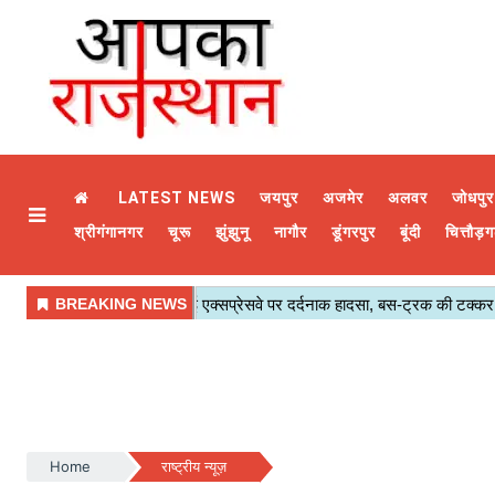
LATEST NEWS
जयपुर
अजमेर
अलवर
जोधपुर
श्रीगंगानगर
चूरू
झुंझुनू
नागौर
डूंगरपुर
बूंदी
चित्तौड़ग
Home
राष्ट्रीय न्यूज़