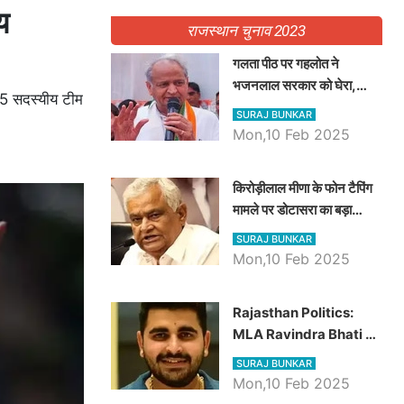
य
राजस्थान चुनाव 2023
गलता पीठ पर गहलोत ने
भजनलाल सरकार को घेरा,
 15 सदस्यीय टीम
Video में देखें अब तक बड़ी
SURAJ BUNKAR
खबरें
Mon,10 Feb 2025
किरोड़ीलाल मीणा के फोन टैपिंग
मामले पर डोटासरा का बड़ा
आरोप, वीडियो में देखें AZ बड़ी
SURAJ BUNKAR
खबरें
Mon,10 Feb 2025
Rajasthan Politics:
MLA Ravindra Bhati ने
प्रदेश की शिक्षा व्यवस्था पर
SURAJ BUNKAR
उठाए सवाल, Madan
Mon,10 Feb 2025
Dilawar पर हमला करते हुए