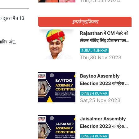
Thu,25 Jan 2024
कि दूसरा मैच 13
इन्फोग्राफिक्स
Rajasthan में CM चेहरे को
लेकर गोविंद सिंह डोटासरा का
आमिर जंगू,
बड़ा बयान आया सामने, जानें
SURAJ BUNKAR
विचार
Thu,30 Nov 2023
Baytoo Assembly
Election 2023 कांग्रेस से
हरीश चौधरी तो बालाराम मुंड होंगे
DINESH KUMAR
भाजपा उम्मीदवार, जानिये बायतू
Sat,25 Nov 2023
विधानसभा सीट के ताजा
समीकरण
​​​​​​​Jaisalmer Assembly
Election 2023 कांग्रेस
रूपा राम मेघवाल तो छोटु सिंह
DINESH KUMAR