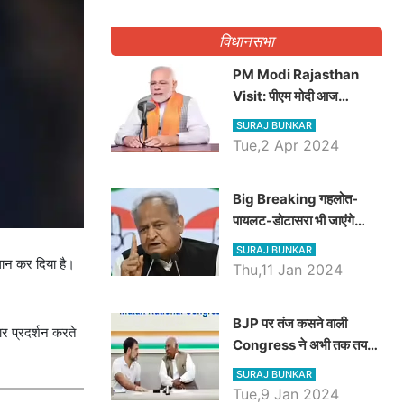
गिनवाये खाली पद
विधानसभा
PM Modi Rajasthan
Visit: पीएम मोदी आज
राजस्थान में कोटपूतली में करेंगे
SURAJ BUNKAR
विशाल रैली, एक सभा से 8 सीटों
Tue,2 Apr 2024
पर साधेगें निशाना
Big Breaking गहलोत-
पायलट-डोटासरा भी जाएंगे
अयोध्या, करेंगे रामलला के दर्शन
SURAJ BUNKAR
लान कर दिया है।
Thu,11 Jan 2024
BJP पर तंज कसने वाली
र प्रदर्शन करते
Congress ने अभी तक तय
नहीं किया नेता प्रतिपक्ष, जानें
SURAJ BUNKAR
कौन होगा दावेदार
Tue,9 Jan 2024