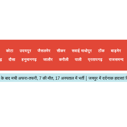
कोटा
उदयपुर
जैसलमेर
सीकर
सवाई माधोपुर
टोंक
बाड़मेर
ढ़
दौसा
हनुमानगढ़
जालौर
करौली
पाली
प्रतापगढ़
राजसमन्द