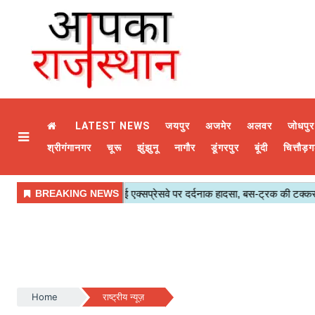
LATEST NEWS
जयपुर
अजमेर
अलवर
जोधपुर
श्रीगंगानगर
चूरू
झुंझुनू
नागौर
डूंगरपुर
बूंदी
चित्तौड़ग
Home
राष्ट्रीय न्यूज़