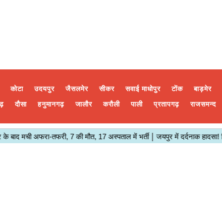
कोटा
उदयपुर
जैसलमेर
सीकर
सवाई माधोपुर
टोंक
बाड़मेर
ढ़
दौसा
हनुमानगढ़
जालौर
करौली
पाली
प्रतापगढ़
राजसमन्द