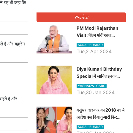
ोंने यह भी कहा कि
राजनेता
PM Modi Rajasthan
Visit: पीएम मोदी आज
राजस्थान में कोटपूतली में करेंगे
े हैं और यूक्रेन
SURAJ BUNKAR
विशाल रैली, एक सभा से 8 सीटों
Tue,2 Apr 2024
पर साधेगें निशाना
Diya Kumari Birthday
Special में जानिए इनका
राजकुमारी से राजस्थान की
YASHASWI GARG
डिप्टी सीएम बनने तक का सफर,
Tue,30 Jan 2024
एक क्लिक में जाने पूरा जीवन
चाहते हैं और
परिचय
वसुंधरा सरकार का 2018 का ये
आदेश क्या दिया कुमारी फिर
करेंगी लागू? कांग्रेस सरकार ने
SURAJ BUNKAR
किया था निरस्त