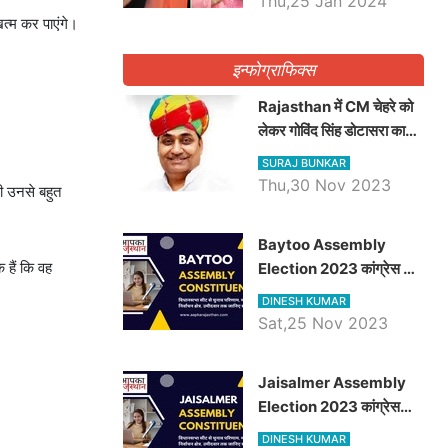
Thu,25 Jan 2024
 खत्म कर पाएंगे।
इन्फोग्राफिक्स
Rajasthan में CM चेहरे को
लेकर गोविंद सिंह डोटासरा का
बड़ा बयान आया सामने, जानें
SURAJ BUNKAR
विचार
Thu,30 Nov 2023
ी उनसे बहुत
Baytoo Assembly
 हैं कि वह
Election 2023 कांग्रेस से
हरीश चौधरी तो बालाराम मुंड होंगे
DINESH KUMAR
भाजपा उम्मीदवार, जानिये बायतू
Sat,25 Nov 2023
विधानसभा सीट के ताजा
समीकरण
​​​​​​​Jaisalmer Assembly
Election 2023 कांग्रेस
रूपा राम मेघवाल तो छोटु सिंह
DINESH KUMAR