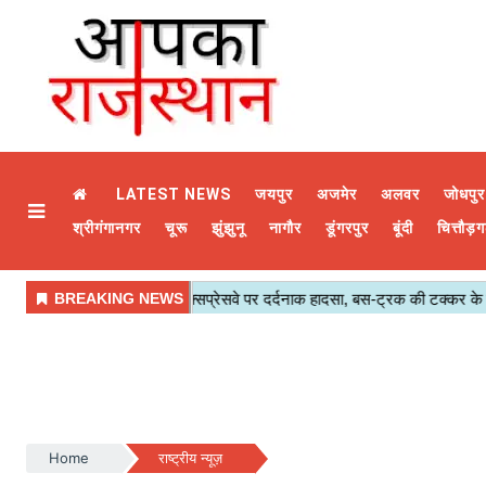
LATEST NEWS
जयपुर
अजमेर
अलवर
जोधपुर
श्रीगंगानगर
चूरू
झुंझुनू
नागौर
डूंगरपुर
बूंदी
चित्तौड़ग
Home
राष्ट्रीय न्यूज़