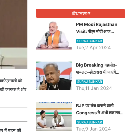
गिनवाये खाली पद
विधानसभा
PM Modi Rajasthan
Visit: पीएम मोदी आज
राजस्थान में कोटपूतली में करेंगे
SURAJ BUNKAR
विशाल रैली, एक सभा से 8 सीटों
Tue,2 Apr 2024
पर साधेगें निशाना
Big Breaking गहलोत-
पायलट-डोटासरा भी जाएंगे
अयोध्या, करेंगे रामलला के दर्शन
ार्यप्रणाली को
SURAJ BUNKAR
Thu,11 Jan 2024
ार की जरूरत है और
BJP पर तंज कसने वाली
Congress ने अभी तक तय
नहीं किया नेता प्रतिपक्ष, जानें
SURAJ BUNKAR
कौन होगा दावेदार
Tue,9 Jan 2024
त्र में मटन की