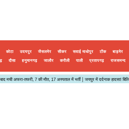
कोटा
उदयपुर
जैसलमेर
सीकर
सवाई माधोपुर
टोंक
बाड़मेर
ढ़
दौसा
हनुमानगढ़
जालौर
करौली
पाली
प्रतापगढ़
राजसमन्द