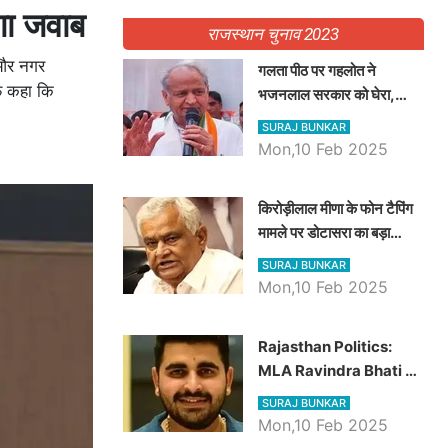
गा जवाब
राजस्थान चुनाव 2023
न और नगर
गलता पीठ पर गहलोत ने
ाफ कहा कि
भजनलाल सरकार को घेरा,
Video में देखें अब तक बड़ी
SURAJ BUNKAR
खबरें
Mon,10 Feb 2025
किरोड़ीलाल मीणा के फोन टैपिंग
मामले पर डोटासरा का बड़ा
आरोप, वीडियो में देखें AZ बड़ी
SURAJ BUNKAR
खबरें
Mon,10 Feb 2025
Rajasthan Politics:
MLA Ravindra Bhati ने
प्रदेश की शिक्षा व्यवस्था पर
SURAJ BUNKAR
उठाए सवाल, Madan
Mon,10 Feb 2025
Dilawar पर हमला करते हुए