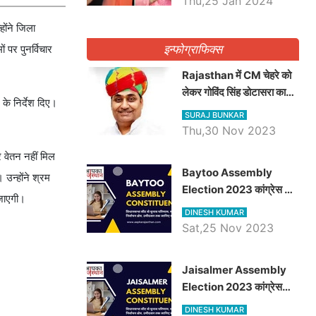
Thu,25 Jan 2024
ोंने जिला
इन्फोग्राफिक्स
 पर पुनर्विचार
Rajasthan में CM चेहरे को
लेकर गोविंद सिंह डोटासरा का
े निर्देश दिए।
बड़ा बयान आया सामने, जानें
SURAJ BUNKAR
विचार
Thu,30 Nov 2023
 वेतन नहीं मिल
Baytoo Assembly
 उन्होंने श्रम
Election 2023 कांग्रेस से
 जाएगी।
हरीश चौधरी तो बालाराम मुंड होंगे
DINESH KUMAR
भाजपा उम्मीदवार, जानिये बायतू
Sat,25 Nov 2023
विधानसभा सीट के ताजा
समीकरण
​​​​​​​Jaisalmer Assembly
Election 2023 कांग्रेस
रूपा राम मेघवाल तो छोटु सिंह
DINESH KUMAR