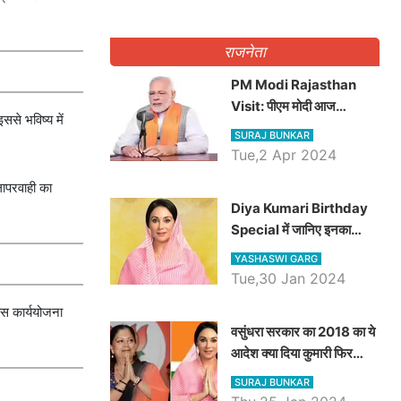
राजनेता
PM Modi Rajasthan
Visit: पीएम मोदी आज
ससे भविष्य में
राजस्थान में कोटपूतली में करेंगे
SURAJ BUNKAR
विशाल रैली, एक सभा से 8 सीटों
Tue,2 Apr 2024
पर साधेगें निशाना
लापरवाही का
Diya Kumari Birthday
Special में जानिए इनका
राजकुमारी से राजस्थान की
YASHASWI GARG
डिप्टी सीएम बनने तक का सफर,
Tue,30 Jan 2024
एक क्लिक में जाने पूरा जीवन
ोस कार्ययोजना
परिचय
वसुंधरा सरकार का 2018 का ये
आदेश क्या दिया कुमारी फिर
करेंगी लागू? कांग्रेस सरकार ने
SURAJ BUNKAR
किया था निरस्त