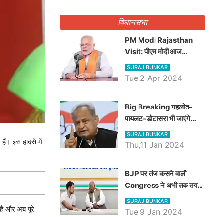
गिनवाये खाली पद
विधानसभा
PM Modi Rajasthan
Visit: पीएम मोदी आज
राजस्थान में कोटपूतली में करेंगे
SURAJ BUNKAR
विशाल रैली, एक सभा से 8 सीटों
Tue,2 Apr 2024
पर साधेगें निशाना
Big Breaking गहलोत-
पायलट-डोटासरा भी जाएंगे
अयोध्या, करेंगे रामलला के दर्शन
SURAJ BUNKAR
ैं। इस हादसे में
Thu,11 Jan 2024
BJP पर तंज कसने वाली
Congress ने अभी तक तय
नहीं किया नेता प्रतिपक्ष, जानें
SURAJ BUNKAR
कौन होगा दावेदार
है और अब पूरे
Tue,9 Jan 2024