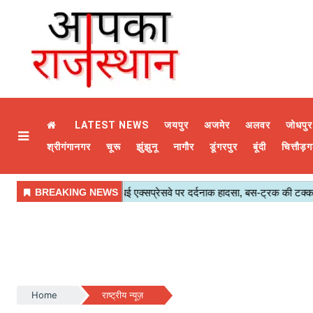
LATEST NEWS
जयपुर
अजमेर
अलवर
जोधपुर
श्रीगंगानगर
चूरू
झुंझुनू
नागौर
डूंगरपुर
बूंदी
चित्तौड़ग
Home
राष्ट्रीय न्यूज़