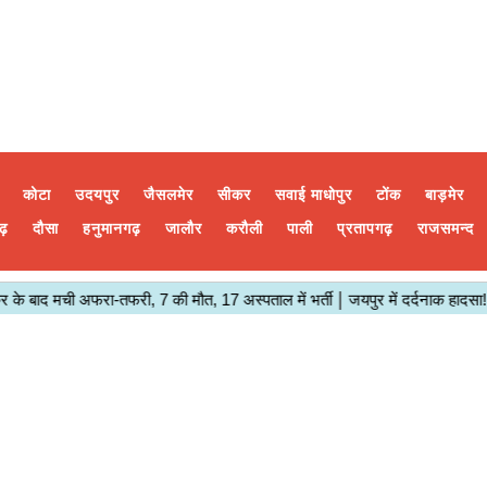
कोटा
उदयपुर
जैसलमेर
सीकर
सवाई माधोपुर
टोंक
बाड़मेर
ढ़
दौसा
हनुमानगढ़
जालौर
करौली
पाली
प्रतापगढ़
राजसमन्द