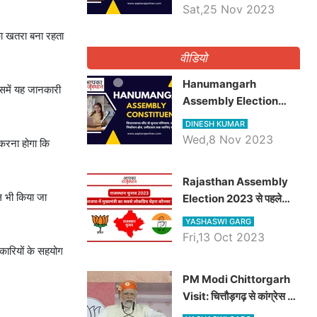
भाटी होंगे भाजपा उम्मीदवार,
Sat,25 Nov 2023
जानिये जैसलमेर विधानसभा सीट
का खतरा बना रहता
के ताजा समीकरण
वीडियो
Hanumangarh
िसमें यह जानकारी
Assembly Election
2023 कांग्रेस से विनोद कुमार
DINESH KUMAR
चौधरी तो अमित चौधरी
Wed,8 Nov 2023
 करना होगा कि
होंगे भाजपा उम्मीदवार, जानिये
हनुमानगढ़ विधानसभा सीट के
Rajasthan Assembly
ताजा समीकरण
ल भी किया जा
Election 2023 से पहले
जानिए भाजपा में मुख्यमंत्री का
YASHASWI GARG
सबसे लोकप्रिय चेहरा कौनसा ?
Fri,13 Oct 2023
िकारियों के सहयोग
PM Modi Chittorgarh
Visit: चित्तौड़गढ़ से कांग्रेस पर
जमकर गरजे पीएम मोदी, जाने