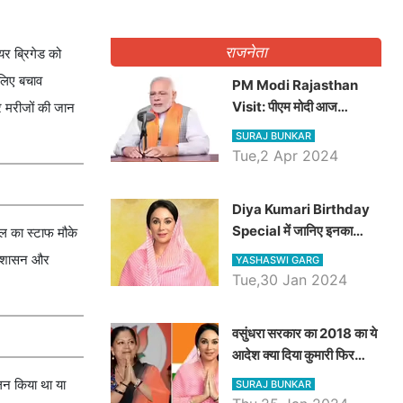
राजनेता
र ब्रिगेड को
सलिए बचाव
PM Modi Rajasthan
Visit: पीएम मोदी आज
र मरीजों की जान
राजस्थान में कोटपूतली में करेंगे
SURAJ BUNKAR
विशाल रैली, एक सभा से 8 सीटों
Tue,2 Apr 2024
पर साधेगें निशाना
Diya Kumari Birthday
Special में जानिए इनका
ाल का स्टाफ मौके
राजकुमारी से राजस्थान की
प्रशासन और
YASHASWI GARG
डिप्टी सीएम बनने तक का सफर,
Tue,30 Jan 2024
एक क्लिक में जाने पूरा जीवन
परिचय
वसुंधरा सरकार का 2018 का ये
आदेश क्या दिया कुमारी फिर
करेंगी लागू? कांग्रेस सरकार ने
ालन किया था या
SURAJ BUNKAR
किया था निरस्त