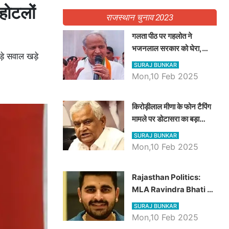
होटलों
राजस्थान चुनाव 2023
गलता पीठ पर गहलोत ने
भजनलाल सरकार को घेरा,
़े सवाल खड़े
Video में देखें अब तक बड़ी
SURAJ BUNKAR
खबरें
Mon,10 Feb 2025
किरोड़ीलाल मीणा के फोन टैपिंग
मामले पर डोटासरा का बड़ा
आरोप, वीडियो में देखें AZ बड़ी
SURAJ BUNKAR
खबरें
Mon,10 Feb 2025
Rajasthan Politics:
MLA Ravindra Bhati ने
प्रदेश की शिक्षा व्यवस्था पर
SURAJ BUNKAR
उठाए सवाल, Madan
Mon,10 Feb 2025
Dilawar पर हमला करते हुए