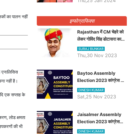
Thu,25 Jan 2024
नकों का पालन नहीं
इन्फोग्राफिक्स
Rajasthan में CM चेहरे को
लेकर गोविंद सिंह डोटासरा का
बड़ा बयान आया सामने, जानें
SURAJ BUNKAR
विचार
Thu,30 Nov 2023
ोड एनालिसिस
Baytoo Assembly
Election 2023 कांग्रेस से
ना नहीं है।
हरीश चौधरी तो बालाराम मुंड होंगे
DINESH KUMAR
भाजपा उम्मीदवार, जानिये बायतू
दि एक सप्ताह के
Sat,25 Nov 2023
विधानसभा सीट के ताजा
समीकरण
​​​​​​​Jaisalmer Assembly
करण, लोड क्षमता
Election 2023 कांग्रेस
 उपकरणों की भी
रूपा राम मेघवाल तो छोटु सिंह
DINESH KUMAR