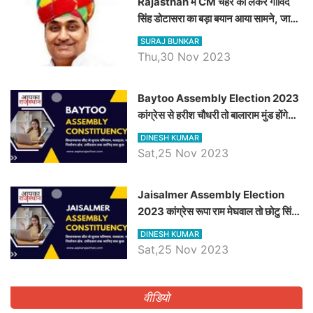
Rajasthan में CM चेहरे को लेकर गोविंद
सिंह डोटासरा का बड़ा बयान आया सामने, जानें
विचार
SURAJ BUNKAR
Thu,30 Nov 2023
Baytoo Assembly Election 2023
कांग्रेस से हरीश चौधरी तो बालाराम मुंड होंगे
भाजपा उम्मीदवार, जानिये बायतू विधानसभा
DINESH KUMAR
सीट के ताजा समीकरण
Sat,25 Nov 2023
​​​​​​​Jaisalmer Assembly Election
2023 कांग्रेस रूपा राम मेघवाल तो छोटु सिंह
भाटी होंगे भाजपा उम्मीदवार, जानिये जैसलमेर
DINESH KUMAR
विधानसभा सीट के ताजा समीकरण
Sat,25 Nov 2023
वीडियो