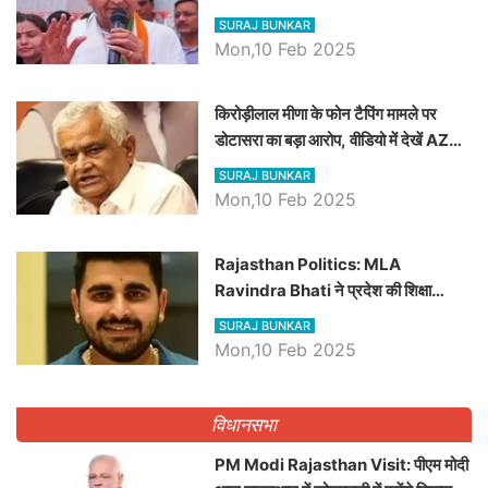
SURAJ BUNKAR
Mon,10 Feb 2025
किरोड़ीलाल मीणा के फोन टैपिंग मामले पर
डोटासरा का बड़ा आरोप, वीडियो में देखें AZ
बड़ी खबरें
SURAJ BUNKAR
Mon,10 Feb 2025
Rajasthan Politics: MLA
Ravindra Bhati ने प्रदेश की शिक्षा
व्यवस्था पर उठाए सवाल, Madan
SURAJ BUNKAR
Dilawar पर हमला करते हुए गिनवाये खाली
Mon,10 Feb 2025
पद
विधानसभा
PM Modi Rajasthan Visit: पीएम मोदी