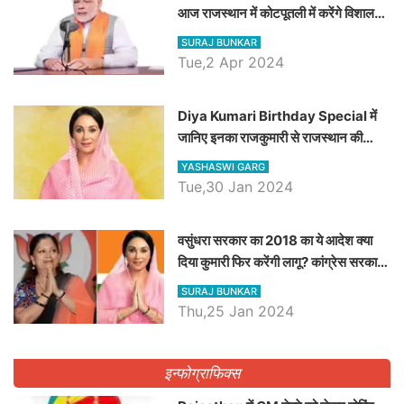
आज राजस्थान में कोटपूतली में करेंगे विशाल
रैली, एक सभा से 8 सीटों पर साधेगें निशाना
SURAJ BUNKAR
Tue,2 Apr 2024
Diya Kumari Birthday Special में
जानिए इनका राजकुमारी से राजस्थान की
डिप्टी सीएम बनने तक का सफर, एक क्लिक में
YASHASWI GARG
जाने पूरा जीवन परिचय
Tue,30 Jan 2024
वसुंधरा सरकार का 2018 का ये आदेश क्या
दिया कुमारी फिर करेंगी लागू? कांग्रेस सरकार
ने किया था निरस्त
SURAJ BUNKAR
Thu,25 Jan 2024
इन्फोग्राफिक्स