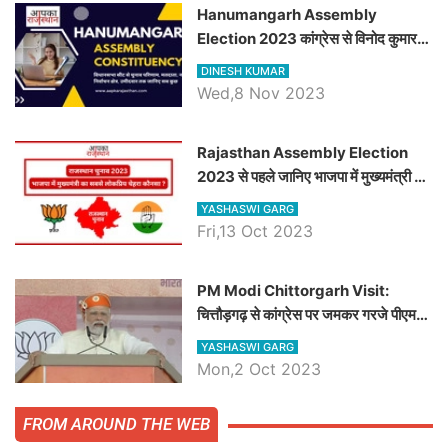
Hanumangarh Assembly
Election 2023 कांग्रेस से विनोद कुमार
चौधरी तो अमित चौधरी होंगे भाजपा उम्मीदवार,
DINESH KUMAR
जानिये हनुमानगढ़ विधानसभा सीट के ताजा
Wed,8 Nov 2023
समीकरण
Rajasthan Assembly Election
2023 से पहले जानिए भाजपा में मुख्यमंत्री का
सबसे लोकप्रिय चेहरा कौनसा ?
YASHASWI GARG
Fri,13 Oct 2023
PM Modi Chittorgarh Visit:
चित्तौड़गढ़ से कांग्रेस पर जमकर गरजे पीएम
मोदी, जाने प्रधानमंत्री के भाषण की बड़ी
YASHASWI GARG
बातें, देखें वीडियो
Mon,2 Oct 2023
FROM AROUND THE WEB