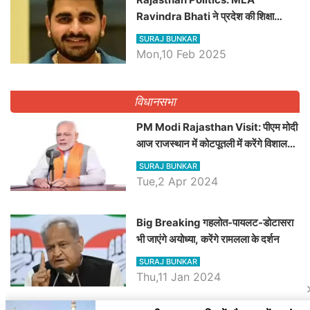
Ravindra Bhati ने प्रदेश की शिक्षा
व्यवस्था पर उठाए सवाल, Madan
SURAJ BUNKAR
Dilawar पर हमला करते हुए गिनवाये खाली
Mon,10 Feb 2025
पद
विधानसभा
PM Modi Rajasthan Visit: पीएम मोदी
आज राजस्थान में कोटपूतली में करेंगे विशाल
रैली, एक सभा से 8 सीटों पर साधेगें निशाना
SURAJ BUNKAR
Tue,2 Apr 2024
Big Breaking गहलोत-पायलट-डोटासरा
भी जाएंगे अयोध्या, करेंगे रामलला के दर्शन
SURAJ BUNKAR
Thu,11 Jan 2024