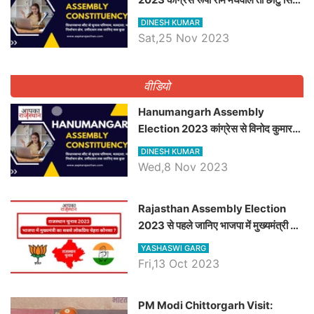
भाटी होंगे भाजपा उम्मीदवार, जानिये जैसलमेर
DINESH KUMAR
विधानसभा सीट के ताजा समीकरण
Sat,25 Nov 2023
वीडियो
Hanumangarh Assembly
Election 2023 कांग्रेस से विनोद कुमार
चौधरी तो अमित चौधरी होंगे भाजपा उम्मीदवार,
DINESH KUMAR
जानिये हनुमानगढ़ विधानसभा सीट के ताजा
Wed,8 Nov 2023
समीकरण
Rajasthan Assembly Election
2023 से पहले जानिए भाजपा में मुख्यमंत्री का
सबसे लोकप्रिय चेहरा कौनसा ?
YASHASWI GARG
Fri,13 Oct 2023
PM Modi Chittorgarh Visit: