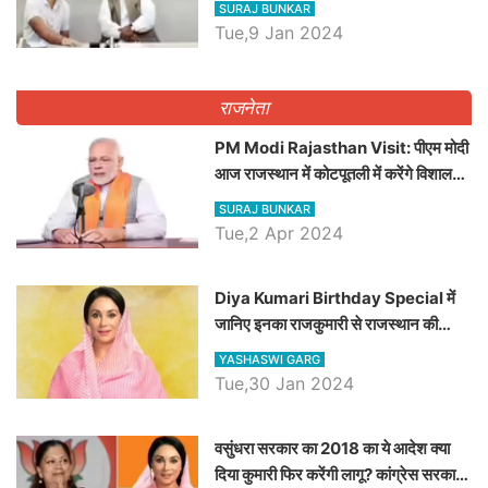
SURAJ BUNKAR
Tue,9 Jan 2024
राजनेता
PM Modi Rajasthan Visit: पीएम मोदी
आज राजस्थान में कोटपूतली में करेंगे विशाल
रैली, एक सभा से 8 सीटों पर साधेगें निशाना
SURAJ BUNKAR
Tue,2 Apr 2024
Diya Kumari Birthday Special में
जानिए इनका राजकुमारी से राजस्थान की
डिप्टी सीएम बनने तक का सफर, एक क्लिक में
YASHASWI GARG
जाने पूरा जीवन परिचय
Tue,30 Jan 2024
वसुंधरा सरकार का 2018 का ये आदेश क्या
दिया कुमारी फिर करेंगी लागू? कांग्रेस सरकार