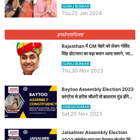
ने किया था निरस्त
SURAJ BUNKAR
Thu,25 Jan 2024
इन्फोग्राफिक्स
Rajasthan में CM चेहरे को लेकर गोविंद
सिंह डोटासरा का बड़ा बयान आया सामने, जानें
विचार
SURAJ BUNKAR
Thu,30 Nov 2023
Baytoo Assembly Election 2023
कांग्रेस से हरीश चौधरी तो बालाराम मुंड होंगे
भाजपा उम्मीदवार, जानिये बायतू विधानसभा
DINESH KUMAR
सीट के ताजा समीकरण
Sat,25 Nov 2023
​​​​​​​Jaisalmer Assembly Election
2023 कांग्रेस रूपा राम मेघवाल तो छोटु सिंह