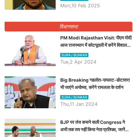
Dilawar पर हमला करते हुए गिनवाये खाली
Mon,10 Feb 2025
पद
विधानसभा
PM Modi Rajasthan Visit: पीएम मोदी
आज राजस्थान में कोटपूतली में करेंगे विशाल
रैली, एक सभा से 8 सीटों पर साधेगें निशाना
SURAJ BUNKAR
Tue,2 Apr 2024
Big Breaking गहलोत-पायलट-डोटासरा
भी जाएंगे अयोध्या, करेंगे रामलला के दर्शन
SURAJ BUNKAR
Thu,11 Jan 2024
BJP पर तंज कसने वाली Congress ने
अभी तक तय नहीं किया नेता प्रतिपक्ष, जानें
कौन होगा दावेदार