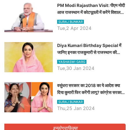
PM Modi Rajasthan Visit: पीएम मोदी
आज राजस्थान में कोटपूतली में करेंगे विशाल
रैली, एक सभा से 8 सीटों पर साधेगें निशाना
SURAJ BUNKAR
Tue,2 Apr 2024
Diya Kumari Birthday Special में
जानिए इनका राजकुमारी से राजस्थान की
डिप्टी सीएम बनने तक का सफर, एक क्लिक में
YASHASWI GARG
जाने पूरा जीवन परिचय
Tue,30 Jan 2024
वसुंधरा सरकार का 2018 का ये आदेश क्या
दिया कुमारी फिर करेंगी लागू? कांग्रेस सरकार
ने किया था निरस्त
SURAJ BUNKAR
Thu,25 Jan 2024
इन्फोग्राफिक्स