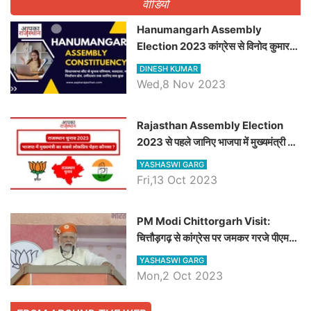
वीडियो
Hanumangarh Assembly
Election 2023 कांग्रेस से विनोद कुमार
चौधरी तो अमित चौधरी होंगे भाजपा उम्मीदवार,
DINESH KUMAR
जानिये हनुमानगढ़ विधानसभा सीट के ताजा
Wed,8 Nov 2023
समीकरण
Rajasthan Assembly Election
2023 से पहले जानिए भाजपा में मुख्यमंत्री का
सबसे लोकप्रिय चेहरा कौनसा ?
YASHASWI GARG
Fri,13 Oct 2023
PM Modi Chittorgarh Visit:
चित्तौड़गढ़ से कांग्रेस पर जमकर गरजे पीएम
मोदी, जाने प्रधानमंत्री के भाषण की बड़ी
YASHASWI GARG
बातें, देखें वीडियो
Mon,2 Oct 2023