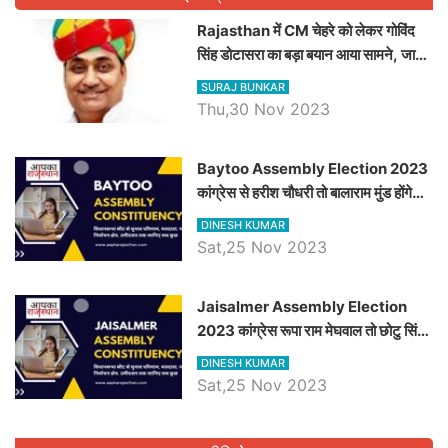
Rajasthan में CM चेहरे को लेकर गोविंद
सिंह डोटासरा का बड़ा बयान आया सामने, जानें
विचार
SURAJ BUNKAR
Thu,30 Nov 2023
Baytoo Assembly Election 2023
कांग्रेस से हरीश चौधरी तो बालाराम मुंड होंगे
भाजपा उम्मीदवार, जानिये बायतू विधानसभा
DINESH KUMAR
सीट के ताजा समीकरण
Sat,25 Nov 2023
​​​​​​​Jaisalmer Assembly Election
2023 कांग्रेस रूपा राम मेघवाल तो छोटु सिंह
भाटी होंगे भाजपा उम्मीदवार, जानिये जैसलमेर
DINESH KUMAR
विधानसभा सीट के ताजा समीकरण
Sat,25 Nov 2023