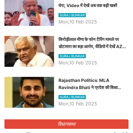
घेरा, Video में देखें अब तक बड़ी खबरें
SURAJ BUNKAR
Mon,10 Feb 2025
किरोड़ीलाल मीणा के फोन टैपिंग मामले पर
डोटासरा का बड़ा आरोप, वीडियो में देखें AZ
बड़ी खबरें
SURAJ BUNKAR
Mon,10 Feb 2025
Rajasthan Politics: MLA
Ravindra Bhati ने प्रदेश की शिक्षा
व्यवस्था पर उठाए सवाल, Madan
SURAJ BUNKAR
Dilawar पर हमला करते हुए गिनवाये खाली
Mon,10 Feb 2025
पद
विधानसभा