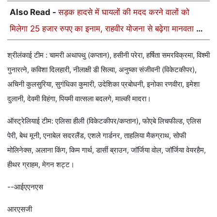
Also Read -
सड़क हादसे में घायलों की मदद करने वालों को
मिलेगा 25 हजार रुपए का इनाम, राहवीर योजना से बढ़ेगा मानवता का
हौसला
श्रीलंकाई टीम : चामरी अथापथु (कप्तान), हसीनी परेरा, हर्षिता समरविक्रमा, विश्मी
गुनारत्ने, कविशा दिलहारी, नीलाक्षी डी सिल्वा, अनुष्का संजीवनी (विकेटकीपर),
अचिनी कुलसुरिया, सुगंधिका कुमारी, उदेशिका प्रबोधनी, इनोका रणवीरा, इमेशा
दुलानी, देवमी विहंगा, पियमी वात्सला बदलगे, माल्की मादरा।
ऑस्ट्रेलियाई टीम: एलिसा हीली (विकेटकीपर/कप्तान), फोएबे लिचफील्ड, एलिस
पेरी, बेथ मूनी, एनाबेल सदरलैंड, एशले गार्डनर, ताहलिया मैकग्राथ, सोफी
मोलिनेक्स, अलाना किंग, किम गार्थ, डार्सी ब्राउन, जॉर्जिया वोल, जॉर्जिया वेयरहैम,
हीथर ग्राहम, मेगन शट्ट।
--आईएएनएस
आरएसजी