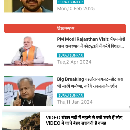
SURAJ BUNKAR
Dilawar पर हमला करते हुए गिनवाये खाली
Mon,10 Feb 2025
पद
विधानसभा
PM Modi Rajasthan Visit: पीएम मोदी
आज राजस्थान में कोटपूतली में करेंगे विशाल
रैली, एक सभा से 8 सीटों पर साधेगें निशाना
SURAJ BUNKAR
Tue,2 Apr 2024
Big Breaking गहलोत-पायलट-डोटासरा
भी जाएंगे अयोध्या, करेंगे रामलला के दर्शन
SURAJ BUNKAR
Thu,11 Jan 2024
BJP पर तंज कसने वाली Congress ने
अभी तक तय नहीं किया नेता प्रतिपक्ष, जानें