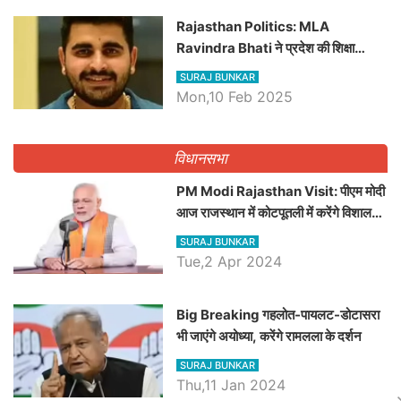
Rajasthan Politics: MLA
Ravindra Bhati ने प्रदेश की शिक्षा
व्यवस्था पर उठाए सवाल, Madan
SURAJ BUNKAR
Dilawar पर हमला करते हुए गिनवाये खाली
Mon,10 Feb 2025
पद
विधानसभा
PM Modi Rajasthan Visit: पीएम मोदी
आज राजस्थान में कोटपूतली में करेंगे विशाल
रैली, एक सभा से 8 सीटों पर साधेगें निशाना
SURAJ BUNKAR
Tue,2 Apr 2024
Big Breaking गहलोत-पायलट-डोटासरा
भी जाएंगे अयोध्या, करेंगे रामलला के दर्शन
SURAJ BUNKAR
Thu,11 Jan 2024