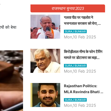
राजस्थान चुनाव 2023
गलता पीठ पर गहलोत ने
भजनलाल सरकार को घेरा,
यों को बेचा
Video में देखें अब तक बड़ी
SURAJ BUNKAR
खबरें
Mon,10 Feb 2025
किरोड़ीलाल मीणा के फोन टैपिंग
मामले पर डोटासरा का बड़ा
आरोप, वीडियो में देखें AZ बड़ी
SURAJ BUNKAR
खबरें
Mon,10 Feb 2025
Rajasthan Politics:
MLA Ravindra Bhati ने
प्रदेश की शिक्षा व्यवस्था पर
SURAJ BUNKAR
उठाए सवाल, Madan
Mon,10 Feb 2025
Dilawar पर हमला करते हुए