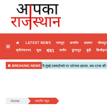
LATEST NEWS
जयपुर
अजमेर
अलवर
जोधपुर
श्रीगंगानगर
चूरू
झुंझुनू
नागौर
डूंगरपुर
बूंदी
चित्तौड़ग
Home
राष्ट्रीय न्यूज़