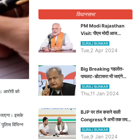
गिनवाये खाली पद
विधानसभा
PM Modi Rajasthan
Visit: पीएम मोदी आज
राजस्थान में कोटपूतली में करेंगे
SURAJ BUNKAR
विशाल रैली, एक सभा से 8 सीटों
Tue,2 Apr 2024
पर साधेगें निशाना
Big Breaking गहलोत-
पायलट-डोटासरा भी जाएंगे
अयोध्या, करेंगे रामलला के दर्शन
SURAJ BUNKAR
ा। आरोपी को
Thu,11 Jan 2024
BJP पर तंज कसने वाली
या जाएगा। इसके
Congress ने अभी तक तय
 पुलिस विभिन्न
नहीं किया नेता प्रतिपक्ष, जानें
SURAJ BUNKAR
कौन होगा दावेदार
Tue,9 Jan 2024