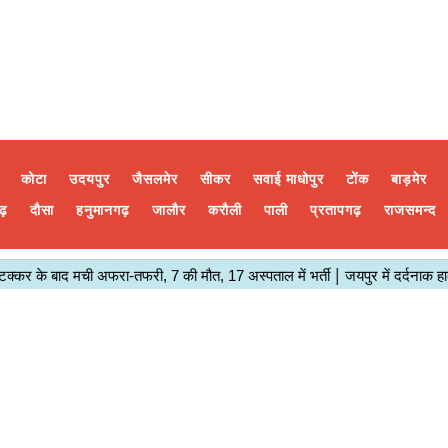
कोटा
उदयपुर
जैसलमेर
सीकर
सवाई माधोपुर
टोंक
बाड़मेर
ढ़
दौसा
हनुमानगढ़
जालौर
करौली
पाली
प्रतापगढ़
राजसमन्द