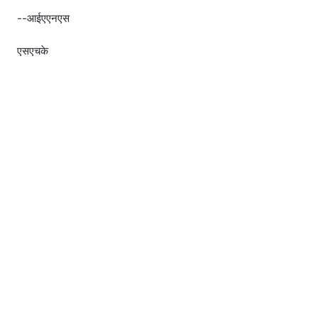
--आईएएनएस
एसएचके