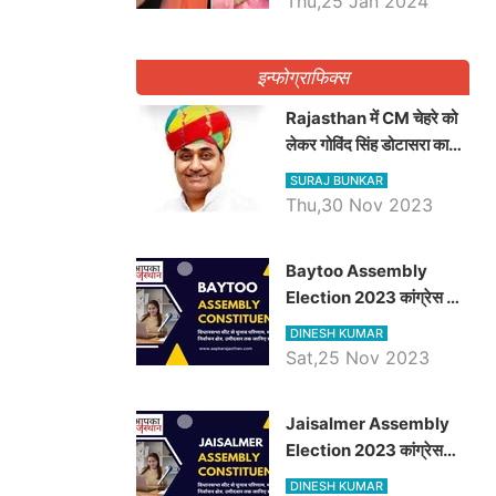
Thu,25 Jan 2024
इन्फोग्राफिक्स
Rajasthan में CM चेहरे को
लेकर गोविंद सिंह डोटासरा का
बड़ा बयान आया सामने, जानें
SURAJ BUNKAR
विचार
Thu,30 Nov 2023
Baytoo Assembly
Election 2023 कांग्रेस से
हरीश चौधरी तो बालाराम मुंड होंगे
DINESH KUMAR
भाजपा उम्मीदवार, जानिये बायतू
Sat,25 Nov 2023
विधानसभा सीट के ताजा
समीकरण
​​​​​​​Jaisalmer Assembly
Election 2023 कांग्रेस
रूपा राम मेघवाल तो छोटु सिंह
DINESH KUMAR