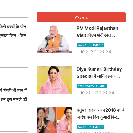
राजनेता
से बच्चों के यौन
PM Modi Rajasthan
Visit: पीएम मोदी आज
तक इसका किन -किन
राजस्थान में कोटपूतली में करेंगे
SURAJ BUNKAR
विशाल रैली, एक सभा से 8 सीटों
Tue,2 Apr 2024
पर साधेगें निशाना
Diya Kumari Birthday
Special में जानिए इनका
राजकुमारी से राजस्थान की
YASHASWI GARG
डिप्टी सीएम बनने तक का सफर,
ं किसी भी हाल में
Tue,30 Jan 2024
एक क्लिक में जाने पूरा जीवन
ी। हम इस मामले की
परिचय
वसुंधरा सरकार का 2018 का ये
आदेश क्या दिया कुमारी फिर
करेंगी लागू? कांग्रेस सरकार ने
SURAJ BUNKAR
किया था निरस्त