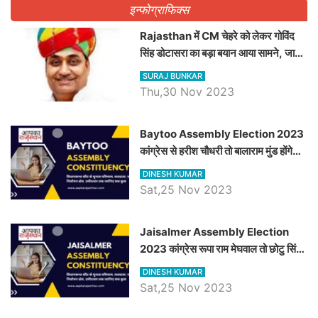
इन्फोग्राफिक्स
Rajasthan में CM चेहरे को लेकर गोविंद
सिंह डोटासरा का बड़ा बयान आया सामने, जानें
विचार
SURAJ BUNKAR
Thu,30 Nov 2023
Baytoo Assembly Election 2023
कांग्रेस से हरीश चौधरी तो बालाराम मुंड होंगे
भाजपा उम्मीदवार, जानिये बायतू विधानसभा
DINESH KUMAR
सीट के ताजा समीकरण
Sat,25 Nov 2023
​​​​​​​Jaisalmer Assembly Election
2023 कांग्रेस रूपा राम मेघवाल तो छोटु सिंह
भाटी होंगे भाजपा उम्मीदवार, जानिये जैसलमेर
DINESH KUMAR
विधानसभा सीट के ताजा समीकरण
Sat,25 Nov 2023