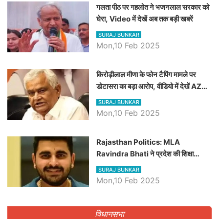
गलता पीठ पर गहलोत ने भजनलाल सरकार को
घेरा, Video में देखें अब तक बड़ी खबरें
SURAJ BUNKAR
Mon,10 Feb 2025
किरोड़ीलाल मीणा के फोन टैपिंग मामले पर
डोटासरा का बड़ा आरोप, वीडियो में देखें AZ
बड़ी खबरें
SURAJ BUNKAR
Mon,10 Feb 2025
Rajasthan Politics: MLA
Ravindra Bhati ने प्रदेश की शिक्षा
व्यवस्था पर उठाए सवाल, Madan
SURAJ BUNKAR
Dilawar पर हमला करते हुए गिनवाये खाली
Mon,10 Feb 2025
पद
विधानसभा