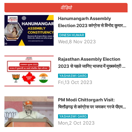
वीडियो
Hanumangarh Assembly
Election 2023 कांग्रेस से विनोद कुमार
चौधरी तो अमित चौधरी होंगे भाजपा उम्मीदवार,
DINESH KUMAR
जानिये हनुमानगढ़ विधानसभा सीट के ताजा
Wed,8 Nov 2023
समीकरण
Rajasthan Assembly Election
2023 से पहले जानिए भाजपा में मुख्यमंत्री का
सबसे लोकप्रिय चेहरा कौनसा ?
YASHASWI GARG
Fri,13 Oct 2023
PM Modi Chittorgarh Visit:
चित्तौड़गढ़ से कांग्रेस पर जमकर गरजे पीएम
मोदी, जाने प्रधानमंत्री के भाषण की बड़ी
YASHASWI GARG
बातें, देखें वीडियो
Mon,2 Oct 2023