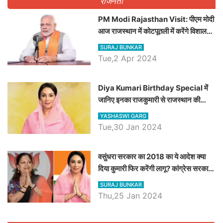
राजनेता
PM Modi Rajasthan Visit: पीएम मोदी
आज राजस्थान में कोटपूतली में करेंगे विशाल
रैली, एक सभा से 8 सीटों पर साधेगें निशाना
SURAJ BUNKAR
Tue,2 Apr 2024
Diya Kumari Birthday Special में
जानिए इनका राजकुमारी से राजस्थान की
डिप्टी सीएम बनने तक का सफर, एक क्लिक में
YASHASWI GARG
जाने पूरा जीवन परिचय
Tue,30 Jan 2024
वसुंधरा सरकार का 2018 का ये आदेश क्या
दिया कुमारी फिर करेंगी लागू? कांग्रेस सरकार
ने किया था निरस्त
SURAJ BUNKAR
Thu,25 Jan 2024