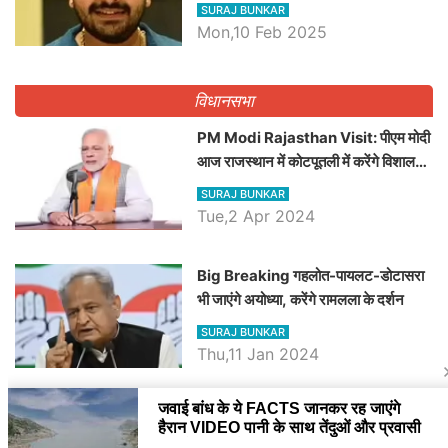
व्यवस्था पर उठाए सवाल, Madan
SURAJ BUNKAR
Dilawar पर हमला करते हुए गिनवाये खाली
Mon,10 Feb 2025
पद
विधानसभा
PM Modi Rajasthan Visit: पीएम मोदी
आज राजस्थान में कोटपूतली में करेंगे विशाल
रैली, एक सभा से 8 सीटों पर साधेगें निशाना
SURAJ BUNKAR
Tue,2 Apr 2024
Big Breaking गहलोत-पायलट-डोटासरा
भी जाएंगे अयोध्या, करेंगे रामलला के दर्शन
SURAJ BUNKAR
Thu,11 Jan 2024
BJP पर तंज कसने वाली Congress ने
अभी तक तय नहीं किया नेता प्रतिपक्ष, जानें